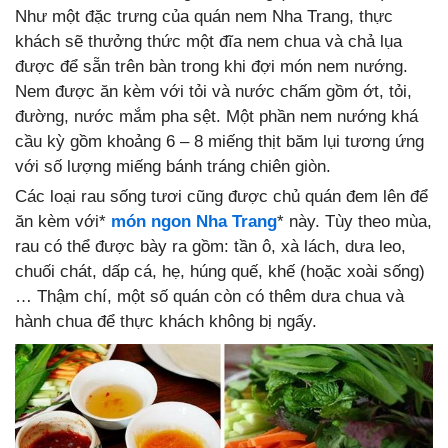
Như một đặc trưng của quán nem Nha Trang, thực
khách sẽ thưởng thức một đĩa nem chua và chả lụa
được để sẵn trên bàn trong khi đợi món nem nướng.
Nem được ăn kèm với tỏi và nước chấm gồm ớt, tỏi,
đường, nước mắm pha sệt. Một phần nem nướng khá
cầu kỳ gồm khoảng 6 – 8 miếng thịt băm lụi tương ứng
với số lượng miếng bánh tráng chiên giòn.
Các loại rau sống tươi cũng được chủ quán đem lên để
ăn kèm với*
món ngon Nha Trang
* này. Tùy theo mùa,
rau có thể được bày ra gồm: tần ô, xà lách, dưa leo,
chuối chát, dấp cá, hẹ, húng quế, khế (hoặc xoài sống)
… Thậm chí, một số quán còn có thêm dưa chua và
hành chua để thực khách không bị ngấy.