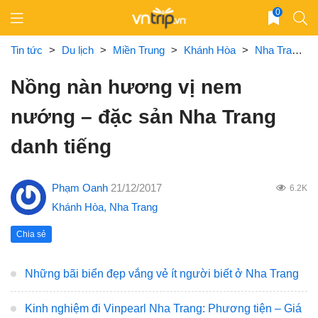
Skip
0
to
content
Tin tức
>
Du lịch
>
Miền Trung
>
Khánh Hòa
>
Nha Trang
Nồng nàn hương vị nem
nướng – đặc sản Nha Trang
danh tiếng
Phạm Oanh
21/12/2017
6.2K
Khánh Hòa
,
Nha Trang
Chia sẻ
Những bãi biển đẹp vắng vẻ ít người biết ở Nha Trang
Kinh nghiệm đi Vinpearl Nha Trang: Phương tiện – Giá