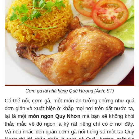
Cơm gà tại nhà hàng Quê Hương (Ảnh: ST)
Có thể nói, cơm gà, một món ăn tưởng chừng như quá
đơn giản và xuất hiện ở khắp mọi nơi trên đất nước ta,
lại là một
món ngon Quy Nhơn
mà bạn sẽ không khỏi
thắc mắc về độ ngon lạ kỳ rất riêng chỉ có ở nơi đây.
Và nếu nhắc đến quán cơm gà nổi tiếng số một tại Quy