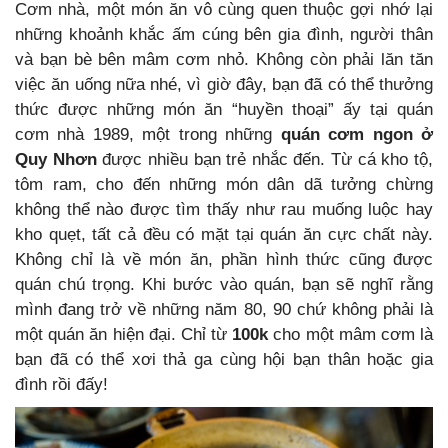
Cơm nhà, một món ăn vô cùng quen thuộc gợi nhớ lại
những khoảnh khắc ấm cúng bên gia đình, người thân
và bạn bè bên mâm cơm nhỏ. Không còn phải lăn tăn
việc ăn uống nữa nhé, vì giờ đây, bạn đã có thể thưởng
thức được những món ăn “huyền thoại” ấy tại quán
cơm nhà 1989, một trong những
quán cơm ngon ở
Quy Nhơn
được nhiều bạn trẻ nhắc đến. Từ cá kho tộ,
tôm ram, cho đến những món dân dã tưởng chừng
không thể nào được tìm thấy như rau muống luộc hay
kho quẹt, tất cả đều có mặt tại quán ăn cực chất này.
Không chỉ là về món ăn, phần hình thức cũng được
quán chú trọng. Khi bước vào quán, bạn sẽ nghĩ rằng
mình đang trở về những năm 80, 90 chứ không phải là
một quán ăn hiện đại. Chỉ từ
100k
cho một mâm cơm là
bạn đã có thể xơi thả ga cùng hội bạn thân hoặc gia
đình rồi đấy!