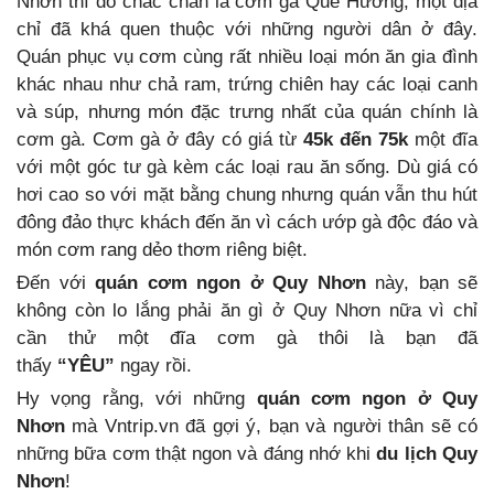
Nhơn thì đó chắc chắn là cơm gà Quê Hương, một địa
chỉ đã khá quen thuộc với những người dân ở đây.
Quán phục vụ cơm cùng rất nhiều loại món ăn gia đình
khác nhau như chả ram, trứng chiên hay các loại canh
và súp, nhưng món đặc trưng nhất của quán chính là
cơm gà. Cơm gà ở đây có giá từ
45k đến 75k
một đĩa
với một góc tư gà kèm các loại rau ăn sống. Dù giá có
hơi cao so với mặt bằng chung nhưng quán vẫn thu hút
đông đảo thực khách đến ăn vì cách ướp gà độc đáo và
món cơm rang dẻo thơm riêng biệt.
Đến với
quán cơm ngon ở Quy Nhơn
này, bạn sẽ
không còn lo lắng phải ăn gì ở Quy Nhơn nữa vì chỉ
cần thử một đĩa cơm gà thôi là bạn đã
thấy
“YÊU”
ngay rồi.
Hy vọng rằng, với những
quán cơm ngon ở Quy
Nhơn
mà Vntrip.vn đã gợi ý, bạn và người thân sẽ có
những bữa cơm thật ngon và đáng nhớ khi
du lịch Quy
Nhơn
!