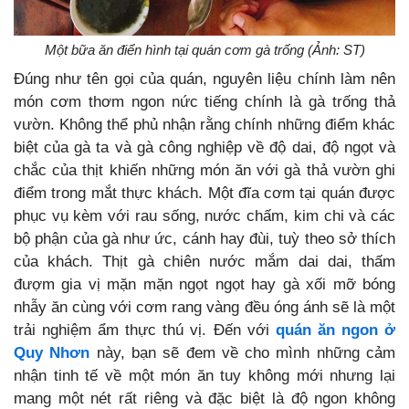
Một bữa ăn điển hình tại quán cơm gà trống (Ảnh: ST)
Đúng như tên gọi của quán, nguyên liệu chính làm nên
món cơm thơm ngon nức tiếng chính là gà trống thả
vườn. Không thể phủ nhận rằng chính những điểm khác
biệt của gà ta và gà công nghiệp về độ dai, độ ngọt và
chắc của thịt khiến những món ăn với gà thả vườn ghi
điểm trong mắt thực khách. Một đĩa cơm tại quán được
phục vụ kèm với rau sống, nước chấm, kim chi và các
bộ phận của gà như ức, cánh hay đùi, tuỳ theo sở thích
của khách. Thịt gà chiên nước mắm dai dai, thấm
đượm gia vị mặn mặn ngọt ngọt hay gà xối mỡ bóng
nhẫy ăn cùng với cơm rang vàng đều óng ánh sẽ là một
trải nghiệm ẩm thực thú vị. Đến với
quán ăn ngon ở
Quy Nhơn
này, bạn sẽ đem về cho mình những cảm
nhận tinh tế về một món ăn tuy không mới nhưng lại
mang một nét rất riêng và đặc biệt là độ ngon không