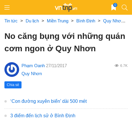
Skip
0
to
content
Tin tức
>
Du lịch
>
Miền Trung
>
Bình Định
>
Quy Nhơn
>
No căng bụng với những quán
cơm ngon ở Quy Nhơn
Phạm Oanh
27/11/2017
6.7K
Quy Nhơn
Chia sẻ
‘Con đường xuyên biển’ dài 500 mét
3 điểm đến lịch sử ở Bình Định