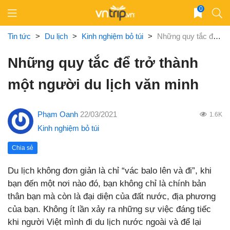
Skip
0
to
content
Tin tức
>
Du lịch
>
Kinh nghiệm bỏ túi
>
Những quy tắc để trở thành một người du lịch văn minh
Những quy tắc để trở thành
một người du lịch văn minh
Phạm Oanh
22/03/2021
1.6K
Kinh nghiệm bỏ túi
Chia sẻ
Du lịch không đơn giản là chỉ “vác balo lên và đi”, khi
bạn đến một nơi nào đó, bạn không chỉ là chính bản
thân bạn mà còn là đại diện của đất nước, địa phương
của bạn. Không ít lần xảy ra những sự việc đáng tiếc
khi người Việt mình đi du lịch nước ngoài và để lại