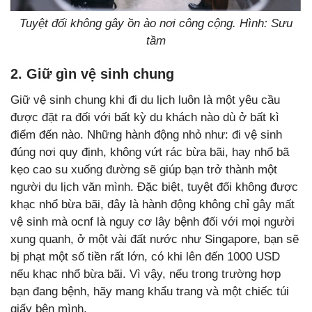
Tuyệt đối không gây ồn ào nơi công cộng. Hình: Sưu
tầm
2. Giữ gìn vệ sinh chung
Giữ vệ sinh chung khi đi du lịch luôn là một yêu cầu
được đặt ra đối với bất kỳ du khách nào dù ở bất kì
điểm đến nào. Những hành động nhỏ như: đi vệ sinh
đúng nơi quy định, không vứt rác bừa bãi, hay nhổ bã
kẹo cao su xuống đường sẽ giúp bạn trở thành một
người du lịch văn mình. Đặc biệt, tuyệt đối không được
khạc nhổ bừa bãi, đây là hành động không chỉ gây mất
vệ sinh mà ocnf là nguy cơ lây bệnh đối với mọi người
xung quanh, ở một vài đất nước như Singapore, bạn sẽ
bị phạt một số tiền rất lớn, có khi lên đến 1000 USD
nếu khạc nhổ bừa bãi. Vì vậy, nếu trong trường hợp
bạn đang bệnh, hãy mang khẩu trang và một chiếc túi
giấy bên mình.