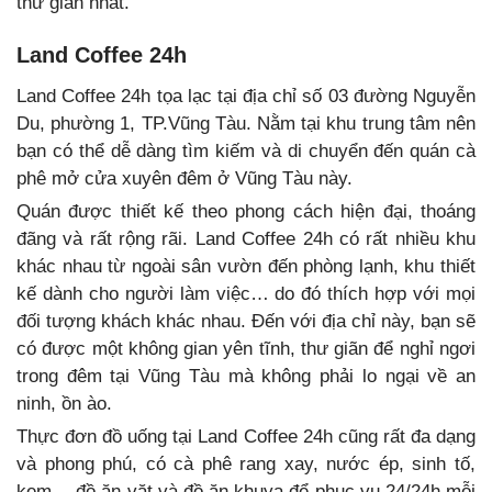
thư giãn nhất.
Land Coffee 24h
Land Coffee 24h tọa lạc tại địa chỉ số 03 đường Nguyễn
Du, phường 1, TP.Vũng Tàu. Nằm tại khu trung tâm nên
bạn có thể dễ dàng tìm kiếm và di chuyển đến quán cà
phê mở cửa xuyên đêm ở Vũng Tàu này.
Quán được thiết kế theo phong cách hiện đại, thoáng
đãng và rất rộng rãi. Land Coffee 24h có rất nhiều khu
khác nhau từ ngoài sân vườn đến phòng lạnh, khu thiết
kế dành cho người làm việc… do đó thích hợp với mọi
đối tượng khách khác nhau. Đến với địa chỉ này, bạn sẽ
có được một không gian yên tĩnh, thư giãn để nghỉ ngơi
trong đêm tại Vũng Tàu mà không phải lo ngại về an
ninh, ồn ào.
Thực đơn đồ uống tại Land Coffee 24h cũng rất đa dạng
và phong phú, có cà phê rang xay, nước ép, sinh tố,
kem… đồ ăn vặt và đồ ăn khuya để phục vụ 24/24h mỗi