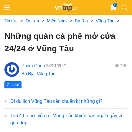
Skip
0
to
content
Tin tức
>
Du lịch
>
Miền Nam
>
Bà Rịa
>
Vũng Tàu
>
Nhữn
Những quán cà phê mở cửa
24/24 ở Vũng Tàu
Phạm Oanh
28/01/2021
7.2K
Bà Rịa
,
Vũng Tàu
Chia sẻ
Đi du lịch Vũng Tàu cần chuẩn bị những gì?
Top 4 hồ bơi vô cực Vũng Tàu khiến bạn ngất ngây vì
quá đẹp