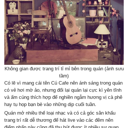
Không gian được trang trí tỉ mỉ bên trong quán (ảnh sưu
tầm)
Có lẽ vì mang cái tên Cú Cafe nên ánh sáng trong quán
có vẻ hơi mờ ảo, nhưng đổi lại quán lại cực kì yên tĩnh
và ấm cúng thích hợp để nghiền ngẫm hương vị cà phê
hay tụ họp bạn bè vào những dịp cuối tuần.
Quán mở nhiều thể loại nhạc và có cả góc sân khấu
trang trí rất dễ thương để hát live vào các đêm nên
điểm nhấn này cũng đã thu hút được ít nhiều sự quan