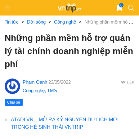
Skip
0
to
content
Tin tức
>
Đời sống
>
Công nghệ
>
Những phần mềm hỗ trợ quản lý tài chính doanh nghiệp miễn phí
Những phần mềm hỗ trợ quản
lý tài chính doanh nghiệp miễn
phí
Phạm Oanh
23/05/2022
1.1K
Công nghệ
,
TMS
Chia sẻ
ATADI.VN – MỞ RA KỶ NGUYÊN DU LỊCH MỚI
TRONG HỆ SINH THÁI VNTRIP