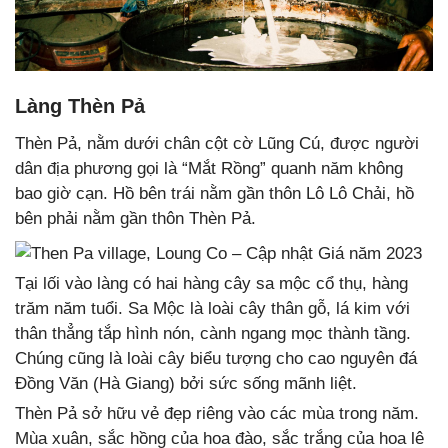
Làng Thèn Pả
Thèn Pả, nằm dưới chân cột cờ Lũng Cú, được người
dân địa phương gọi là “Mắt Rồng” quanh năm không
bao giờ cạn. Hồ bên trái nằm gần thôn Lô Lô Chải, hồ
bên phải nằm gần thôn Thèn Pả.
Tại lối vào làng có hai hàng cây sa mộc cổ thụ, hàng
trăm năm tuổi. Sa Mộc là loài cây thân gỗ, lá kim với
thân thẳng tắp hình nón, cành ngang mọc thành tầng.
Chúng cũng là loài cây biểu tượng cho cao nguyên đá
Đồng Văn (Hà Giang) bởi sức sống mãnh liệt.
Thèn Pả sở hữu vẻ đẹp riêng vào các mùa trong năm.
Mùa xuân, sắc hồng của hoa đào, sắc trắng của hoa lê