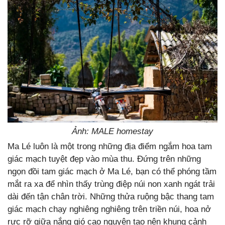
Ảnh: MALE homestay
Ma Lé luôn là một trong những địa điểm ngắm hoa tam
giác mạch tuyệt đẹp vào mùa thu. Đứng trên những
ngọn đồi tam giác mạch ở Ma Lé, bạn có thể phóng tầm
mắt ra xa để nhìn thấy trùng điệp núi non xanh ngát trải
dài đến tận chân trời. Những thửa ruộng bậc thang tam
giác mạch chạy nghiêng nghiêng trên triền núi, hoa nở
rực rỡ giữa nắng gió cao nguyên tạo nên khung cảnh