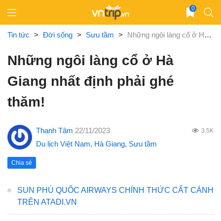
Skip
0
to
content
Tin tức
>
Đời sống
>
Sưu tầm
>
Những ngôi làng cổ ở Hà Giang nhất định phải ghé thăm!
Những ngôi làng cổ ở Hà
Giang nhất định phải ghé
thăm!
Thanh Tâm
22/11/2023
3.5K
Du lịch Việt Nam
,
Hà Giang
,
Sưu tầm
Chia sẻ
SUN PHÚ QUỐC AIRWAYS CHÍNH THỨC CẤT CÁNH
TRÊN ATADI.VN