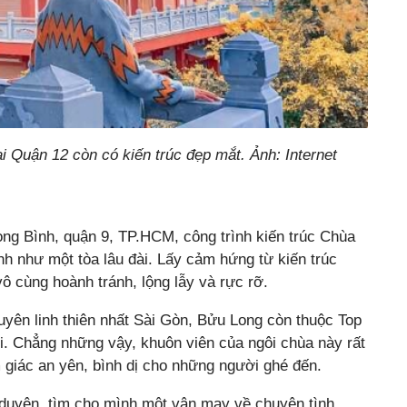
ại Quận 12 còn có kiến trúc đẹp mắt. Ảnh: Internet
g Bình, quận 9, TP.HCM, công trình kiến trúc Chùa
nh như một tòa lâu đài. Lấy cảm hứng từ kiến trúc
ô cùng hoành tránh, lộng lẫy và rực rỡ.
uyên linh thiên nhất Sài Gòn, Bửu Long còn thuộc Top
ới. Chẳng những vậy, khuôn viên của ngôi chùa này rất
 giác an yên, bình dị cho những người ghé đến.
 duyên, tìm cho mình một vận may về chuyện tình