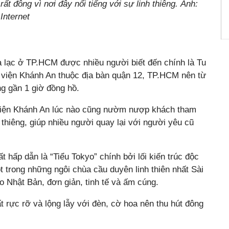
 đông vì nơi đây nổi tiếng với sự linh thiêng. Ảnh:
Internet
ọa lạc ở TP.HCM được nhiều người biết đến chính là Tu
 viện Khánh An thuộc địa bàn quận 12, TP.HCM nên từ
g gần 1 giờ đồng hồ.
viện Khánh An lúc nào cũng nườm nượp khách tham
h thiêng, giúp nhiều người quay lại với người yêu cũ
 hấp dẫn là “Tiểu Tokyo” chính bởi lối kiến trúc độc
 trong những ngôi chùa cầu duyên linh thiên nhất Sài
 Nhật Bản, đơn giản, tinh tế và ấm cúng.
rất rực rỡ và lộng lẫy với đèn, cờ hoa nên thu hút đông