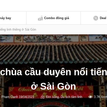
máy bay
Combo đồng giá
Deal
iếng linh thiêng ở Sài Gòn
hùa cầu duyên nổi tiến
ở Sài Gòn
Phạm Oanh
19/04/2021
Đời sống
,
Du lịch tâm linh
3.7K lượ