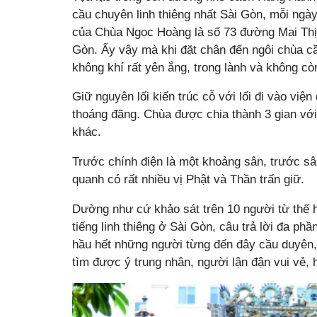
cầu chuyên linh thiêng nhất Sài Gòn, mỗi ngà
của Chùa Ngọc Hoàng là số 73 đường Mai Thị
Gòn. Ấy vậy mà khi đặt chân đến ngôi chùa c
không khí rất yên ắng, trong lành và không cò
Giữ nguyên lối kiến trúc cỗ với lối đi vào việ
thoáng đãng. Chùa được chia thành 3 gian với 
khác.
Trước chính điện là một khoảng sân, trước sâ
quanh có rất nhiều vị Phật và Thần trấn giữ.
Dường như cứ khảo sát trên 10 người từ thế h
tiếng linh thiêng ở Sài Gòn, câu trả lời đa p
hầu hết những người từng đến đây cầu duyên,
tìm được ý trung nhân, người lận đận vui vẻ,