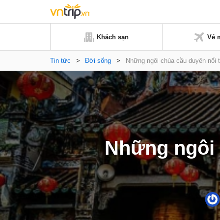
Khách sạn
Vé 
Tin tức
>
Đời sống
>
Những ngôi chùa cầu duyên nổi t
Những ngôi c