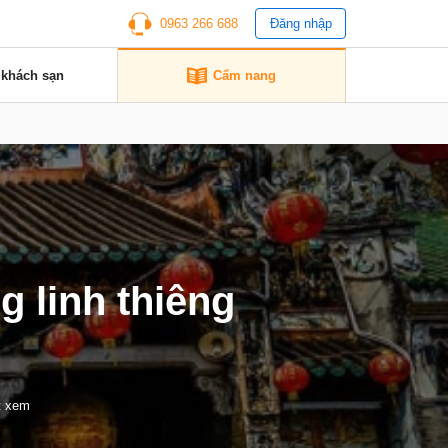
0963 266 688
Đăng nhập
 khách sạn
Cẩm nang
g linh thiêng
t xem