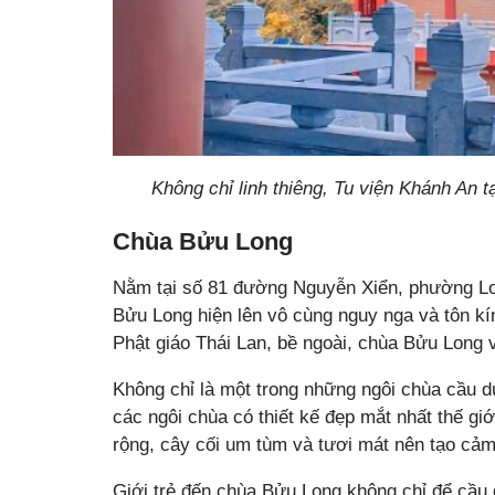
Không chỉ linh thiêng, Tu viện Khánh An t
Chùa Bửu Long
Nằm tại số 81 đường Nguyễn Xiển, phường Lon
Bửu Long hiện lên vô cùng nguy nga và tôn kí
Phật giáo Thái Lan, bề ngoài, chùa Bửu Long v
Không chỉ là một trong những ngôi chùa cầu d
các ngôi chùa có thiết kế đẹp mắt nhất thế gi
rộng, cây cối um tùm và tươi mát nên tạo cảm
Giới trẻ đến chùa Bửu Long không chỉ để cầu