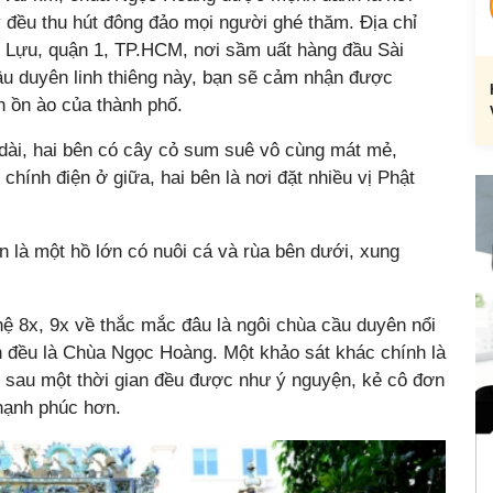
y đều thu hút đông đảo mọi người ghé thăm. Địa chỉ
 Lựu, quận 1, TP.HCM, nơi sầm uất hàng đầu Sài
ầu duyên linh thiêng này, bạn sẽ cảm nhận được
n ồn ào của thành phố.
n dài, hai bên có cây cỏ sum suê vô cùng mát mẻ,
chính điện ở giữa, hai bên là nơi đặt nhiều vị Phật
n là một hồ lớn có nuôi cá và rùa bên dưới, xung
ệ 8x, 9x về thắc mắc đâu là ngôi chùa cầu duyên nổi
hần đều là Chùa Ngọc Hoàng. Một khảo sát khác chính là
 sau một thời gian đều được như ý nguyện, kẻ cô đơn
 hạnh phúc hơn.