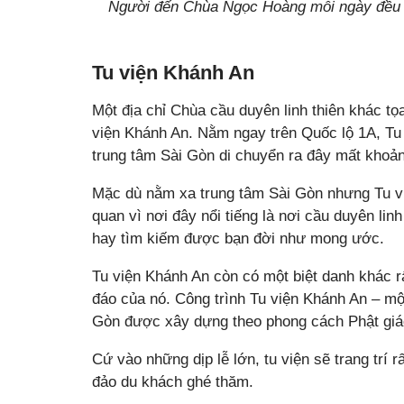
Người đến Chùa Ngọc Hoàng mỗi ngày đều rất
Tu viện Khánh An
Một địa chỉ Chùa cầu duyên linh thiên khác t
viện Khánh An. Nằm ngay trên Quốc lộ 1A, Tu
trung tâm Sài Gòn di chuyển ra đây mất khoản
Mặc dù nằm xa trung tâm Sài Gòn nhưng Tu 
quan vì nơi đây nổi tiếng là nơi cầu duyên lin
hay tìm kiếm được bạn đời như mong ước.
Tu viện Khánh An còn có một biệt danh khác rất
đáo của nó. Công trình Tu viện Khánh An – một
Gòn được xây dựng theo phong cách Phật giáo
Cứ vào những dịp lễ lớn, tu viện sẽ trang trí 
đảo du khách ghé thăm.