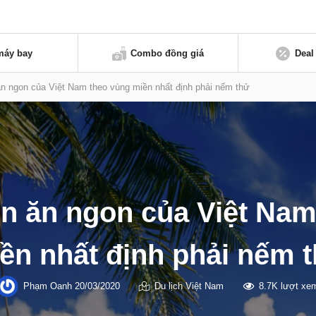
máy bay
Combo đồng giá
Deal
 ngon của Việt Nam theo vùng miền nhất định phải nếm thử
 ăn ngon của Việt Nam
ền nhất định phải nếm 
Phạm Oanh
20/03/2020
Du lịch Việt Nam
8.7K lượt xe