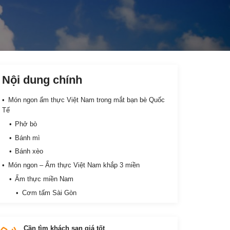
Nội dung chính
Món ngon ẩm thực Việt Nam trong mắt bạn bè Quốc
Tế
Phở bò
Bánh mì
Bánh xèo
Món ngon – Ẩm thực Việt Nam khắp 3 miền
Ẩm thực miền Nam
Cơm tấm Sài Gòn
Xem thêm: Những quán cơm tấm ngon có tiếng
ở Sài Gòn
Cần tìm khách sạn giá tốt