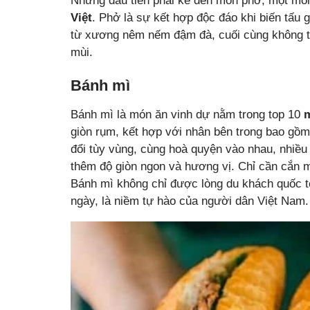
Nhưng đầu tiên phải kể đến món phở, một món 
Việt
. Phở là sự kết hợp độc đáo khi biến tấu
từ xương nêm nếm đậm đà, cuối cùng không thể
mùi.
Bánh mì
Bánh mì là món ăn vinh dự nằm trong top 10
giòn rụm, kết hợp với nhân bên trong bao gồm 
đổi tùy vùng, cùng hoà quyện vào nhau, nhiều 
thêm độ giòn ngon và hương vị. Chỉ cần cắn m
Bánh mì không chỉ được lòng du khách quốc t
ngày, là niềm tự hào của người dân Việt Nam.