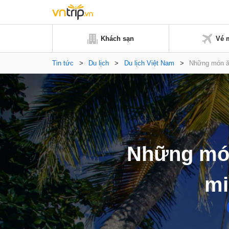
Khách sạn
Vé 
Tin tức
>
Du lịch
>
Du lịch Việt Nam
>
Những món ăn
Những món
mi