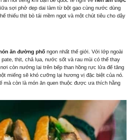
ăn nổi tiếng khi bạn bè quốc tế nghĩ về
nền
ẩm thực
 giữa sợi phở dẹp dai làm từ bột gạo cùng nước dùng
 thiếu thịt bò tái mềm ngọt và một chút tiêu cho dậy
món ăn đường phố
ngon nhất thế giới. Với lớp ngoài
pate, thịt, chả lụa, nước sốt và rau mùi có thể thay
nơi còn nướng lại trên bếp than hồng rực lửa để tăng
ột miếng sẽ khó cưỡng lại hương vị đặc biệt của nó.
ế mà còn là món ăn quen thuộc được ưa thích hằng