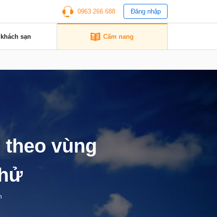
0963 266 688
Đăng nhập
 khách sạn
Cẩm nang
 theo vùng
thử
m