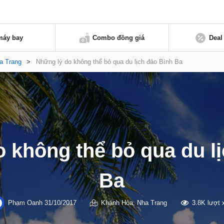
máy bay
Combo đồng giá
Deal
a Trang
>
Những lý do không thể bỏ qua du lịch đảo Bình Ba
 không thể bỏ qua du l
Ba
Phạm Oanh
31/10/2017
Khánh Hòa
,
Nha Trang
3.8K lượt