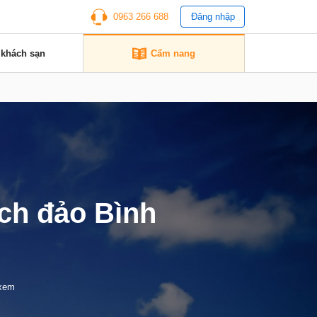
0963 266 688
Đăng nhập
 khách sạn
Cẩm nang
ịch đảo Bình
 xem