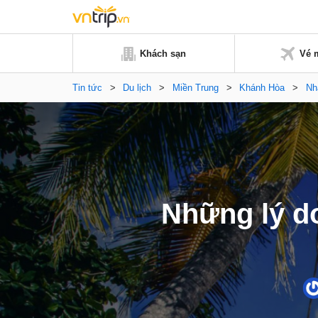
Khách sạn
Vé 
Tin tức
>
Du lịch
>
Miền Trung
>
Khánh Hòa
>
Nh
Những lý do