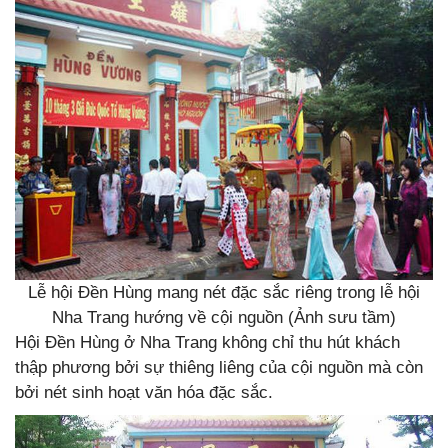
Lễ hội Đền Hùng mang nét đặc sắc riêng trong lễ hội
Nha Trang hướng về cội nguồn (Ảnh sưu tầm)
Hội Đền Hùng ở Nha Trang không chỉ thu hút khách
thập phương bởi sự thiêng liêng của cội nguồn mà còn
bởi nét sinh hoạt văn hóa đặc sắc.