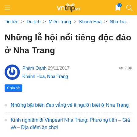
Skip
0
to
content
Tin tức
>
Du lịch
>
Miền Trung
>
Khánh Hòa
>
Nha Trang
Những lễ hội nổi tiếng độc đáo
ở Nha Trang
Phạm Oanh
29/11/2017
7.0K
Khánh Hòa
,
Nha Trang
Chia sẻ
Những bãi biển đẹp vắng vẻ ít người biết ở Nha Trang
Kinh nghiệm đi Vinpearl Nha Trang: Phương tiện – Giá
vé – Địa điểm ăn chơi