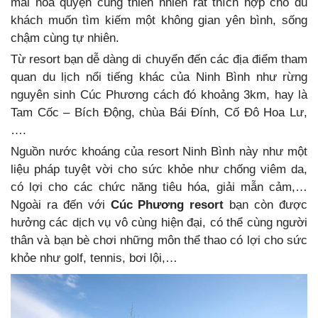
mái hòa quyện cùng thiên nhiên rất thích hợp cho du
khách muốn tìm kiếm một không gian yên bình, sống
chậm cùng tự nhiên.
Từ resort bạn dễ dàng di chuyển đến các địa điểm tham
quan du lịch nổi tiếng khác của Ninh Bình như rừng
nguyên sinh Cúc Phương cách đó khoảng 3km, hay là
Tam Cốc – Bích Động, chùa Bái Đính, Cố Đô Hoa Lư,
….
Nguồn nước khoáng của resort Ninh Bình này như một
liệu pháp tuyệt vời cho sức khỏe như chống viêm da,
có lợi cho các chức năng tiêu hóa, giải mẫn cảm,…
Ngoài ra đến với
Cúc Phương resort
bạn còn được
hưởng các dịch vụ vô cùng hiện đại, có thể cùng người
thân và bạn bè chơi những môn thể thao có lợi cho sức
khỏe như golf, tennis, bơi lội,…