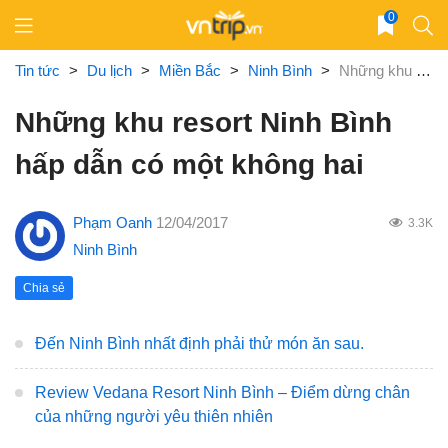
Skip
0
to
content
Tin tức
>
Du lịch
>
Miền Bắc
>
Ninh Bình
>
Những khu resort Ninh Bình hấp dẫn có một không hai
Những khu resort Ninh Bình
hấp dẫn có một không hai
Phạm Oanh
12/04/2017
3.3K
Ninh Bình
Chia sẻ
Đến Ninh Bình nhất định phải thử món ăn sau.
Review Vedana Resort Ninh Bình – Điểm dừng chân
của những người yêu thiên nhiên