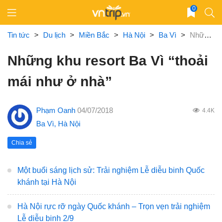
Skip
0
to
content
Tin tức
>
Du lịch
>
Miền Bắc
>
Hà Nội
>
Ba Vì
>
Những khu resort Ba Vì “thoải mái như ở nhà”
Những khu resort Ba Vì “thoải
mái như ở nhà”
Phạm Oanh
04/07/2018
4.4K
Ba Vì
,
Hà Nội
Chia sẻ
Một buổi sáng lịch sử: Trải nghiệm Lễ diễu binh Quốc
khánh tại Hà Nội
Hà Nội rực rỡ ngày Quốc khánh – Trọn vẹn trải nghiệm
Lễ diễu binh 2/9