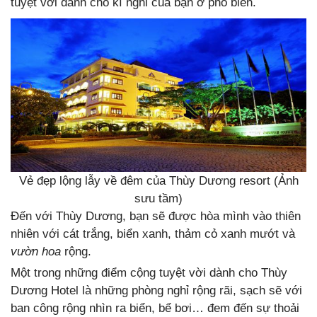
tuyệt vời dành cho kì nghỉ của bạn ở phố biển.
Vẻ đẹp lộng lẫy về đêm của Thùy Dương resort (Ảnh
sưu tầm)
Đến với Thùy Dương, bạn sẽ được hòa mình vào thiên
nhiên với cát trắng, biển xanh, thảm cỏ xanh mướt và
vườn hoa
rộng.
Một trong những điểm cộng tuyệt vời dành cho Thùy
Dương Hotel là những phòng nghỉ rộng rãi, sạch sẽ với
ban công rộng nhìn ra biển, bể bơi… đem đến sự thoải