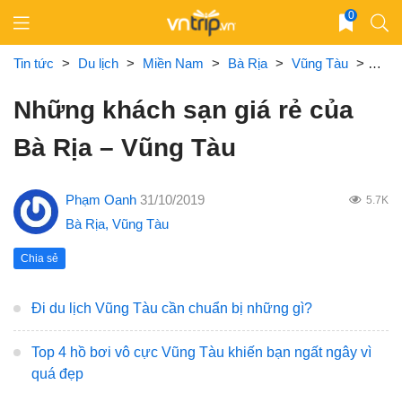
Skip
0
to
content
Tin tức
>
Du lịch
>
Miền Nam
>
Bà Rịa
>
Vũng Tàu
>
Nhữn
Những khách sạn giá rẻ của
Bà Rịa – Vũng Tàu
Phạm Oanh
31/10/2019
5.7K
Bà Rịa
,
Vũng Tàu
Chia sẻ
Đi du lịch Vũng Tàu cần chuẩn bị những gì?
Top 4 hồ bơi vô cực Vũng Tàu khiến bạn ngất ngây vì
quá đẹp