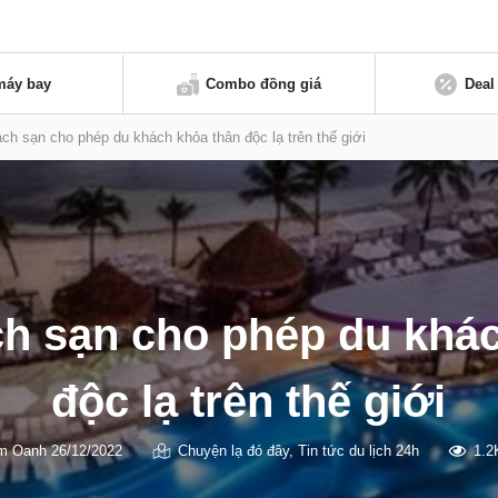
máy bay
Combo đồng giá
Deal
h sạn cho phép du khách khỏa thân độc lạ trên thế giới
h sạn cho phép du khác
độc lạ trên thế giới
m Oanh
26/12/2022
Chuyện lạ đó đây
,
Tin tức du lịch 24h
1.2