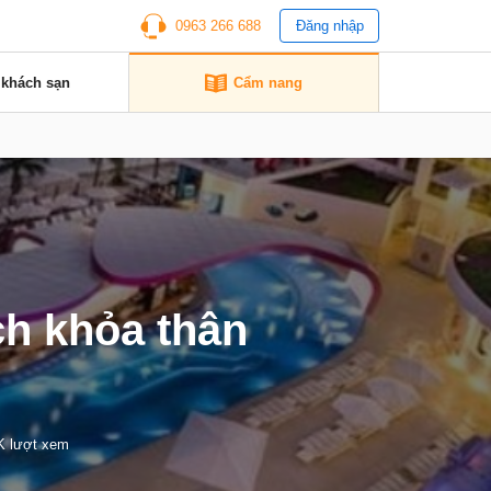
0963 266 688
Đăng nhập
 khách sạn
Cẩm nang
h khỏa thân
K lượt xem