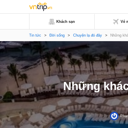
Khách sạn
Vé 
Tin tức
>
Đời sống
>
Chuyện lạ đó đây
>
Những khác
Những khác
Phạ