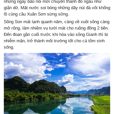
những ngày bão nổi mới chuyển thành đỏ ngầu như
giận dữ. Mặt nước soi bóng những dãy núi đá vôi khổng
lồ cùng cầu Xuân Sơn sừng sững.
Sông Son mát lạnh quanh năm, càng về xuôi sông càng
mở rộng, làm nhiệm vụ tưới mát cho ruộng đồng 2 bên.
Đến đoạn gần cuối trước khi hòa vào sông Gianh thì bị
nhiễm mặn, trở thành môi trường tốt cho cá tôm sinh
sống.