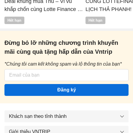
Deal khủng mùa Thu – Vi vu
CÙNG LOTTEFINA
khắp chốn cùng Lotte Finance x
LỊCH THẢ PHANH!
Vntrip
Hết hạn
Hết hạn
Đừng bỏ lỡ những chương trình khuyến
mãi cùng quà tặng hấp dẫn của Vntrip
*Chúng tôi cam kết không spam và lộ thông tin của bạn*
Đăng ký
Khách sạn theo tỉnh thành
Giới thiệu VNTRIP