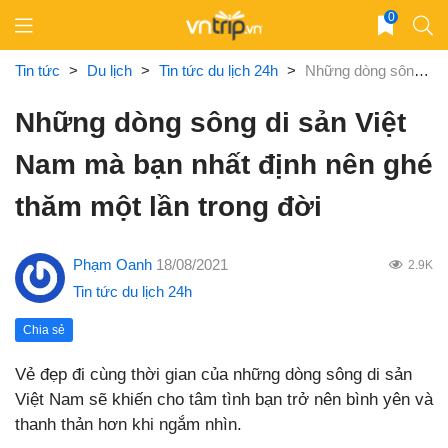
Skip
0
to
content
Tin tức
>
Du lịch
>
Tin tức du lịch 24h
>
Những dòng sông di sản Việt Nam mà bạn nhất định nên ghé thăm một lần trong đời
Những dòng sông di sản Việt
Nam mà bạn nhất định nên ghé
thăm một lần trong đời
Phạm Oanh
18/08/2021
2.9K
Tin tức du lịch 24h
Chia sẻ
Vẻ đẹp đi cùng thời gian của những dòng sông di sản
Việt Nam sẽ khiến cho tâm tình bạn trở nên bình yên và
thanh thản hơn khi ngắm nhìn.