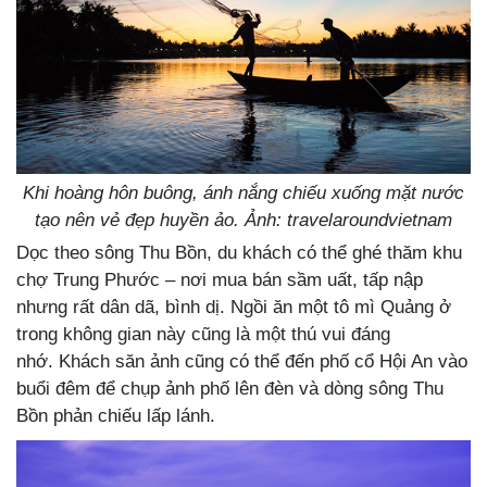
Khi hoàng hôn buông, ánh nắng chiếu xuống mặt nước
tạo nên vẻ đẹp huyền ảo. Ảnh: travelaroundvietnam
Dọc theo sông Thu Bồn, du khách có thể ghé thăm khu
chợ Trung Phước – nơi mua bán sầm uất, tấp nập
nhưng rất dân dã, bình dị. Ngồi ăn một tô mì Quảng ở
trong không gian này cũng là một thú vui đáng
nhớ. Khách săn ảnh cũng có thể đến phố cổ Hội An vào
buổi đêm để chụp ảnh phố lên đèn và dòng sông Thu
Bồn phản chiếu lấp lánh.