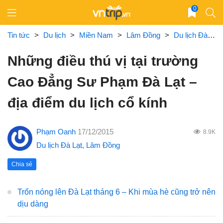
Skip
0
to
content
Tin tức
>
Du lịch
>
Miền Nam
>
Lâm Đồng
>
Du lịch Đà Lạt
Những điều thú vị tại trường
Cao Đẳng Sư Phạm Đà Lạt –
địa điểm du lịch cổ kính
Phạm Oanh
17/12/2015
8.9K
Du lịch Đà Lạt
,
Lâm Đồng
Chia sẻ
Trốn nóng lên Đà Lạt tháng 6 – Khi mùa hè cũng trở nên
dịu dàng