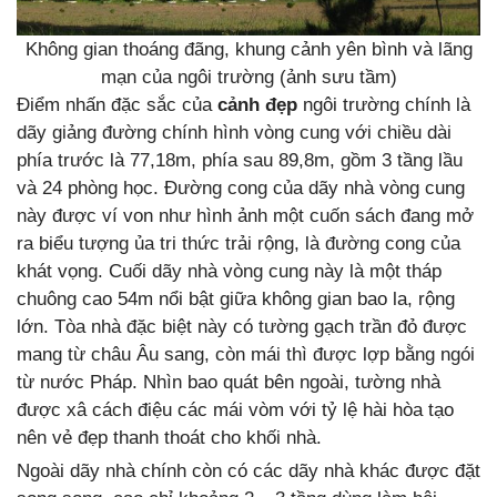
Không gian thoáng đãng, khung cảnh yên bình và lãng
mạn của ngôi trường (ảnh sưu tầm)
Điểm nhấn đặc sắc của
cảnh đẹp
ngôi trường chính là
dãy giảng đường chính hình vòng cung với chiều dài
phía trước là 77,18m, phía sau 89,8m, gồm 3 tầng lầu
và 24 phòng học. Đường cong của dãy nhà vòng cung
này được ví von như hình ảnh một cuốn sách đang mở
ra biểu tượng ủa tri thức trải rộng, là đường cong của
khát vọng. Cuối dãy nhà vòng cung này là một tháp
chuông cao 54m nổi bật giữa không gian bao la, rộng
lớn. Tòa nhà đặc biệt này có tường gạch trần đỏ được
mang từ châu Âu sang, còn mái thì được lợp bằng ngói
từ nước Pháp. Nhìn bao quát bên ngoài, tường nhà
được xâ cách điệu các mái vòm với tỷ lệ hài hòa tạo
nên vẻ đẹp thanh thoát cho khối nhà.
Ngoài dãy nhà chính còn có các dãy nhà khác được đặt