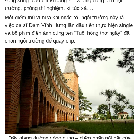
song song, cao chỉ khoảng 2 – 3 tầng dùng làm hội
trường, phòng thí nghiệm, kí túc xá,…
Một điểm thú vị nữa khi nhắc tới ngôi trường này là
việc ca sĩ Đàm Vĩnh Hưng lần đầu tiên thực hiện single
và bộ phim điện ảnh cùng tên “Tuổi hồng thơ ngây” đã
chọn ngôi trường để quay clip.
Dãy giảng đường vòng cung – điểm nhấn nổi bật của