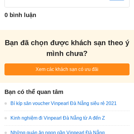
0 bình luận
Bạn đã chọn được khách sạn theo ý
mình chưa?
Xem các khách sạn có ưu đãi
Bạn có thể quan tâm
Bí kíp săn voucher Vinpearl Đà Nẵng siêu rẻ 2021
Kinh nghiệm đi Vinpearl Đà Nẵng từ A đến Z
Những quán ăn ngon gần Vinpearl Đà Nẵng