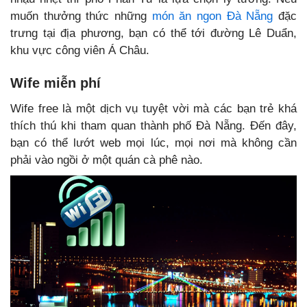
muốn thưởng thức những
món ăn ngon Đà Nẵng
đặc
trưng tại địa phương, bạn có thể tới đường Lê Duẩn,
khu vực công viên Á Châu.
Wife miễn phí
Wife free là một dịch vụ tuyệt vời mà các bạn trẻ khá
thích thú khi tham quan thành phố Đà Nẵng. Đến đây,
bạn có thể lướt web mọi lúc, mọi nơi mà không cần
phải vào ngồi ở một quán cà phê nào.