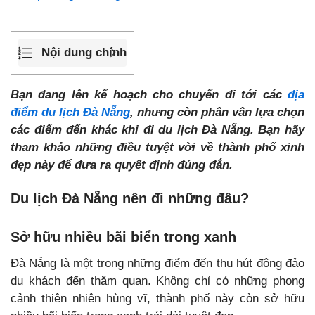
Nội dung chính
Bạn đang lên kế hoạch cho chuyến đi tới các
địa
điểm du lịch Đà Nẵng
, nhưng còn phân vân lựa chọn
các điểm đến khác khi đi du lịch Đà Nẵng. Bạn hãy
tham khảo những điều tuyệt vời về thành phố xinh
đẹp này để đưa ra quyết định đúng đắn.
Du lịch Đà Nẵng nên đi những đâu?
Sở hữu nhiều bãi biển trong xanh
Đà Nẵng là một trong những điểm đến thu hút đông đảo
du khách đến thăm quan. Không chỉ có những phong
cảnh thiên nhiên hùng vĩ, thành phố này còn sở hữu