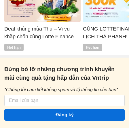
Deal khủng mùa Thu – Vi vu
CÙNG LOTTEFINA
khắp chốn cùng Lotte Finance x
LỊCH THẢ PHANH!
Vntrip
Hết hạn
Hết hạn
Đừng bỏ lỡ những chương trình khuyến
mãi cùng quà tặng hấp dẫn của Vntrip
*Chúng tôi cam kết không spam và lộ thông tin của bạn*
Đăng ký