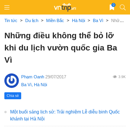
Skip
0
to
content
Tin tức
>
Du lịch
>
Miền Bắc
>
Hà Nội
>
Ba Vì
>
Những điều không thể bỏ lỡ khi du lịch vườn quốc gia Ba Vì
Những điều không thể bỏ lỡ
khi du lịch vườn quốc gia Ba
Vì
Phạm Oanh
29/07/2017
3.9K
Ba Vì
,
Hà Nội
Chia sẻ
Một buổi sáng lịch sử: Trải nghiệm Lễ diễu binh Quốc
khánh tại Hà Nội