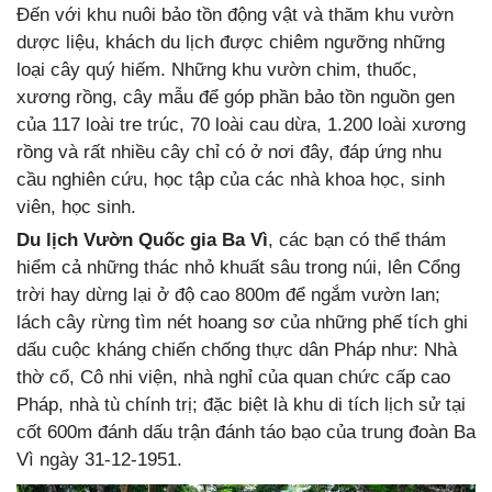
Đến với khu nuôi bảo tồn động vật và thăm khu vườn
dược liệu, khách du lịch được chiêm ngưỡng những
loại cây quý hiếm. Những khu vườn chim, thuốc,
xương rồng, cây mẫu để góp phần bảo tồn nguồn gen
của 117 loài tre trúc, 70 loài cau dừa, 1.200 loài xương
rồng và rất nhiều cây chỉ có ở nơi đây, đáp ứng nhu
cầu nghiên cứu, học tập của các nhà khoa học, sinh
viên, học sinh.
Du lịch Vườn Quốc gia Ba Vì
, các bạn có thể thám
hiểm cả những thác nhỏ khuất sâu trong núi, lên Cổng
trời hay dừng lại ở độ cao 800m để ngắm vườn lan;
lách cây rừng tìm nét hoang sơ của những phế tích ghi
dấu cuộc kháng chiến chống thực dân Pháp như: Nhà
thờ cổ, Cô nhi viện, nhà nghỉ của quan chức cấp cao
Pháp, nhà tù chính trị; đặc biệt là khu di tích lịch sử tại
cốt 600m đánh dấu trận đánh táo bạo của trung đoàn Ba
Vì ngày 31-12-1951.