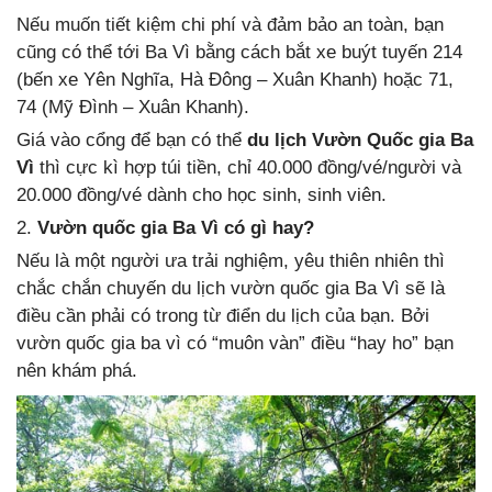
Nếu muốn tiết kiệm chi phí và đảm bảo an toàn, bạn
cũng có thể tới Ba Vì bằng cách bắt xe buýt tuyến 214
(bến xe Yên Nghĩa, Hà Đông – Xuân Khanh) hoặc 71,
74 (Mỹ Đình – Xuân Khanh).
Giá vào cổng để bạn có thể
du lịch Vườn Quốc gia Ba
Vì
thì cực kì hợp túi tiền, chỉ 40.000 đồng/vé/người và
20.000 đồng/vé dành cho học sinh, sinh viên.
2.
Vườn quốc gia Ba Vì có gì hay?
Nếu là một người ưa trải nghiệm, yêu thiên nhiên thì
chắc chắn chuyến du lịch vườn quốc gia Ba Vì sẽ là
điều cần phải có trong từ điển du lịch của bạn. Bởi
vườn quốc gia ba vì có “muôn vàn” điều “hay ho” bạn
nên khám phá.