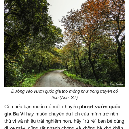
Đường vào vườn quốc gia thơ mộng như trong truyện cổ
tích (Ảnh: ST)
Còn nếu bạn muốn có một chuyến
phượt vườn quốc
gia Ba Vì
hay muốn chuyến du lịch của mình trở nên
thú vị và nhiều trải nghiệm hơn, hãy “rủ rê” bạn bè cùng
đi xe máy, cũng rất nhanh chóng và không hề khó khăn.