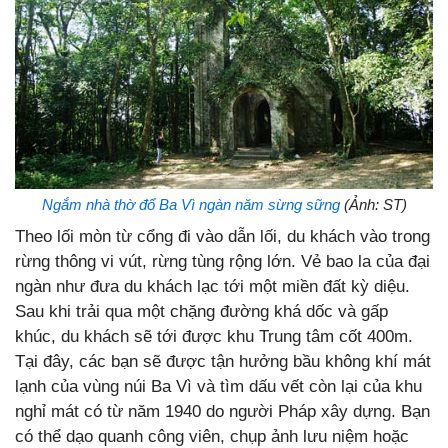
Ngắm nhà thờ đổ Ba Vì ngàn năm sừng sững
(Ảnh: ST)
Theo lối mòn từ cổng đi vào dẫn lối, du khách vào trong
rừng thông vi vút, rừng tùng rộng lớn. Vẻ bao la của đại
ngàn như đưa du khách lạc tới một miền đất kỳ diệu.
Sau khi trải qua một chặng đường khá dốc và gấp
khúc, du khách sẽ tới được khu Trung tâm cốt 400m.
Tại đây, các bạn sẽ được tận hưởng bầu không khí mát
lạnh của vùng núi Ba Vì và tìm dấu vết còn lại của khu
nghỉ mát có từ năm 1940 do người Pháp xây dựng. Bạn
có thể dạo quanh công viên, chụp ảnh lưu niệm hoặc