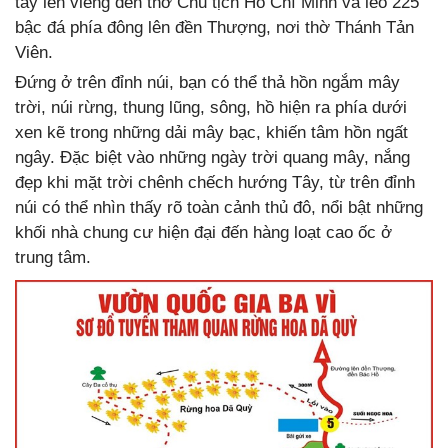
tây lên viếng đền thờ Chủ tịch Hồ Chí Minh và leo 225
bậc đá phía đông lên đền Thượng, nơi thờ Thánh Tản
Viên.
Đứng ở trên đỉnh núi, bạn có thể thả hồn ngắm mây
trời, núi rừng, thung lũng, sông, hồ hiện ra phía dưới
xen kẽ trong những dải mây bạc, khiến tâm hồn ngất
ngây. Đặc biệt vào những ngày trời quang mây, nắng
đẹp khi mặt trời chênh chếch hướng Tây, từ trên đỉnh
núi có thể nhìn thấy rõ toàn cảnh thủ đô, nổi bật những
khối nhà chung cư hiện đại đến hàng loạt cao ốc ở
trung tâm.