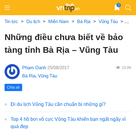
Skip
0
to
content
Tin tức
>
Du lịch
>
Miền Nam
>
Bà Rịa
>
Vũng Tàu
>
Nhữn
Những điều chưa biết về bảo
tàng tỉnh Bà Rịa – Vũng Tàu
Phạm Oanh
25/08/2017
10.0K
Bà Rịa
,
Vũng Tàu
Chia sẻ
Đi du lịch Vũng Tàu cần chuẩn bị những gì?
Top 4 hồ bơi vô cực Vũng Tàu khiến bạn ngất ngây vì
quá đẹp