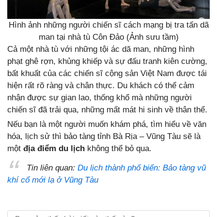
Hình ảnh những người chiến sĩ cách mạng bị tra tấn dã
man tại nhà tù Côn Đảo (Ảnh sưu tầm)
Cả một nhà tù với những tội ác dã man, những hình
phạt ghê rợn, khủng khiếp và sự đấu tranh kiên cường,
bất khuất của các chiến sĩ cộng sản Việt Nam được tái
hiện rất rõ ràng và chân thực. Du khách có thể cảm
nhận được sự gian lao, thống khổ mà những người
chiến sĩ đã trải qua, những mất mát hi sinh về thân thể.
Nếu bạn là một người muốn khám phá, tìm hiểu về văn
hóa, lịch sử thì bảo tàng tỉnh Bà Rịa – Vũng Tàu sẽ là
một
địa điểm du lịch
không thể bỏ qua.
Tin liên quan:
Du lịch thành phố biển: Bảo tàng vũ
khí cổ mới lạ ở Vũng Tàu