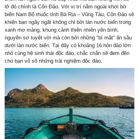
lỡ đó chính là Côn Đảo. Với vị trí nằm ngoài khơi bờ
biển Nam Bộ thuộc tỉnh Bà Rịa – Vũng Tàu, Côn Đảo sẽ
khiến bạn ngây ngất không chỉ bởi làn nước biển trong
xanh mơ màng, khung cảnh thiên nhiên yên bình,
nguyên sơ tuyệt vời mà còn bởi những “bí mật” ẩn sâu
dưới làn nước biển. Tại đây có khoảng 16 hòn đảo lớn
nhỏ cùng hệ sinh thái độc đáo, chắc chắn sẽ đem đến
cho bạn vô số những trải nghiệm độc đáo.