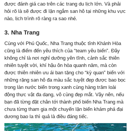
được đánh giá cao trên các trang du lịch lớn. Và phải
hỏi rõ là sẽ được đi lặn ngắm san hô tại những khu vực
nào, lịch trình rõ ràng ra sao nhé.
3. Nha Trang
Cùng với Phú Quốc, Nha Trang thuộc tỉnh Khánh Hòa
cũng là điểm đến yêu thích của “team yêu biển”. Đây
không chỉ là nơi nghỉ dưỡng yên tĩnh, cảnh sắc thiên
nhiên tuyệt vời, khí hậu ôn hòa quanh năm, mà còn
được thiên nhiên ưu ái ban tặng cho “kỳ quan” biển với
những rặng san hô đa màu sắc tuyệt đẹp được bao bọc
trong làn nước biển trong xanh cùng hàng trăm loài
động thực vật đa dạng, vô cùng đẹp mắt. Vậy nên, nếu
bạn đã từng đặt chân tới thành phố biển Nha Trang mà
chưa từng tham gia một chuyến lặn biển khám phá đại
dương bao la thì quả là điều đáng tiếc.