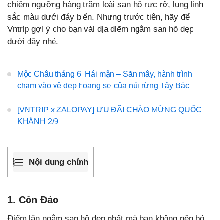
chiêm ngưỡng hàng trăm loài san hô rực rỡ, lung linh
sắc màu dưới đáy biển. Nhưng trước tiên, hãy để
Vntrip gợi ý cho bạn vài địa điểm ngắm san hô đẹp
dưới đây nhé.
Mộc Châu tháng 6: Hái mận – Săn mây, hành trình
chạm vào vẻ đẹp hoang sơ của núi rừng Tây Bắc
[VNTRIP x ZALOPAY] ƯU ĐÃI CHÀO MỪNG QUỐC
KHÁNH 2/9
Nội dung chính
1. Côn Đảo
Điểm lặn ngắm san hô đẹp nhất mà bạn không nên bỏ