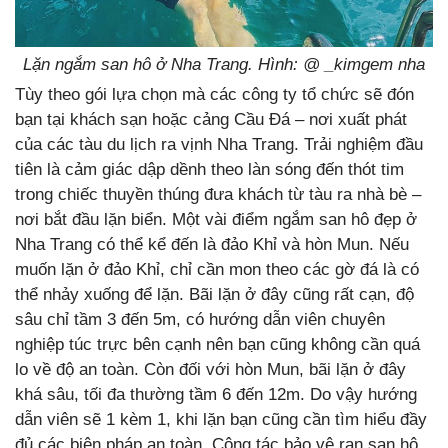
Lặn ngắm san hô ở Nha Trang. Hình: @ _kimgem nha
Tùy theo gói lựa chọn mà các công ty tổ chức sẽ đón
bạn tại khách sạn hoặc cảng Cầu Đá – nơi xuất phát
của các tàu du lịch ra vịnh Nha Trang. Trải nghiệm đầu
tiên là cảm giác dập dềnh theo làn sóng đến thót tim
trong chiếc thuyền thúng đưa khách từ tàu ra nhà bè –
nơi bắt đầu lặn biển. Một vài điểm ngắm san hô đẹp ở
Nha Trang có thể kể đến là đảo Khỉ và hòn Mun. Nếu
muốn lặn ở đảo Khỉ, chỉ cần mon theo các gờ đá là có
thể nhảy xuống để lặn. Bãi lặn ở đây cũng rất cạn, độ
sâu chỉ tầm 3 đến 5m, có hướng dẫn viên chuyên
nghiệp túc trực bên cạnh nên bạn cũng không cần quá
lo về độ an toàn. Còn đối với hòn Mun, bãi lặn ở đây
khá sâu, tối đa thường tầm 6 đến 12m. Do vậy hướng
dẫn viên sẽ 1 kèm 1, khi lặn bạn cũng cần tìm hiểu đầy
đủ các biện pháp an toàn. Công tác bảo vệ rạn san hô