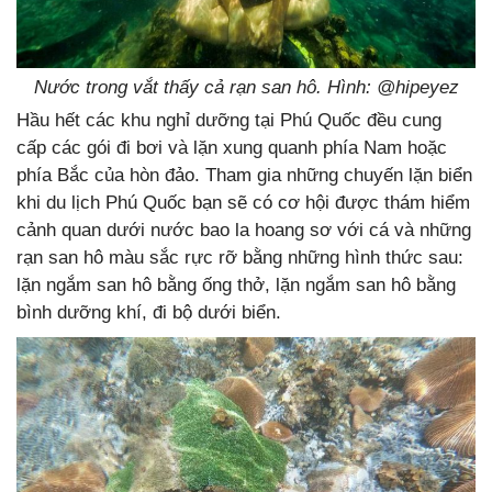
Nước trong vắt thấy cả rạn san hô. Hình: @hipeyez
Hầu hết các khu nghỉ dưỡng tại Phú Quốc đều cung
cấp các gói đi bơi và lặn xung quanh phía Nam hoặc
phía Bắc của hòn đảo. Tham gia những chuyến lặn biển
khi du lịch Phú Quốc bạn sẽ có cơ hội được thám hiểm
cảnh quan dưới nước bao la hoang sơ với cá và những
rạn san hô màu sắc rực rỡ bằng những hình thức sau:
lặn ngắm san hô bằng ống thở, lặn ngắm san hô bằng
bình dưỡng khí, đi bộ dưới biển.