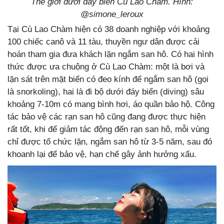
Thế giới dưới đáy biển Cù Lao Chàm. Hình:
@simone_leroux
Tại Cù Lao Chàm hiện có 38 doanh nghiệp với khoảng
100 chiếc canô và 11 tàu, thuyền ngư dân được cải
hoán tham gia đưa khách lặn ngắm san hô. Có hai hình
thức được ưa chuộng ở Cù Lao Chàm: một là bơi và
lặn sát trên mặt biển có đeo kính để ngắm san hô (gọi
là snorkoling), hai là đi bộ dưới đáy biển (diving) sâu
khoảng 7-10m có mang bình hơi, áo quần bảo hộ. Công
tác bảo vệ các rạn san hô cũng đang được thực hiện
rất tốt, khi để giảm tác động đến rạn san hô, mỗi vùng
chỉ được tổ chức lặn, ngắm san hô từ 3-5 năm, sau đó
khoanh lại để bảo vệ, hạn chế gây ảnh hưởng xấu.