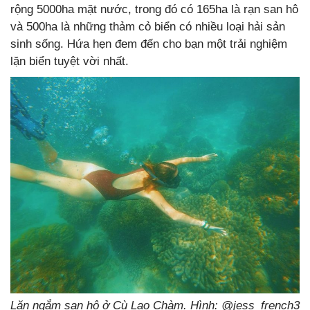
rộng 5000ha mặt nước, trong đó có 165ha là rạn san hô
và 500ha là những thảm cỏ biển có nhiều loại hải sản
sinh sống. Hứa hẹn đem đến cho bạn một trải nghiệm
lặn biển tuyệt vời nhất.
Lặn ngắm san hô ở Cù Lao Chàm. Hình: @jess_french3