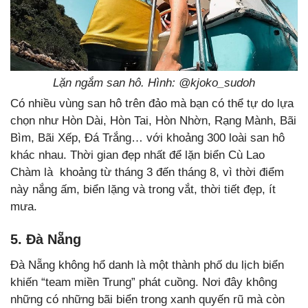
Lặn ngắm san hô. Hình: @kjoko_sudoh
Có nhiều vùng san hô trên đảo mà bạn có thể tự do lựa
chọn như Hòn Dài, Hòn Tai, Hòn Nhờn, Rạng Mành, Bãi
Bìm, Bãi Xếp, Đá Trắng… với khoảng 300 loài san hô
khác nhau. Thời gian đẹp nhất để lặn biển Cù Lao
Chàm là khoảng từ tháng 3 đến tháng 8, vì thời điểm
này nắng ấm, biển lặng và trong vắt, thời tiết đẹp, ít
mưa.
5. Đà Nẵng
Đà Nẵng không hổ danh là một thành phố du lịch biển
khiến “team miền Trung” phát cuồng. Nơi đây không
những có những bãi biển trong xanh quyến rũ mà còn