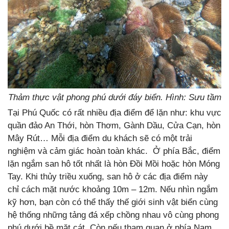
Thảm thực vật phong phú dưới đáy biển. Hình: Sưu tầm
Tại Phú Quốc có rất nhiều địa điểm để lặn như: khu vực
quần đảo An Thới, hòn Thơm, Gành Dầu, Cửa Cạn, hòn
Mây Rút… Mỗi địa điểm du khách sẽ có một trải
nghiệm và cảm giác hoàn toàn khác. Ở phía Bắc, điểm
lặn ngắm san hô tốt nhất là hòn Đồi Mồi hoặc hòn Móng
Tay. Khi thủy triều xuống, san hô ở các địa điểm này
chỉ cách mặt nước khoảng 10m – 12m. Nếu nhìn ngắm
kỹ hơn, bạn còn có thể thấy thế giới sinh vật biển cùng
hệ thống những tảng đá xếp chồng nhau vô cùng phong
phú dưới bề mặt cát. Còn nếu tham quan ở phía Nam