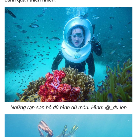
Những rạn san hô đủ hình đủ màu. Hình: @_du.ien