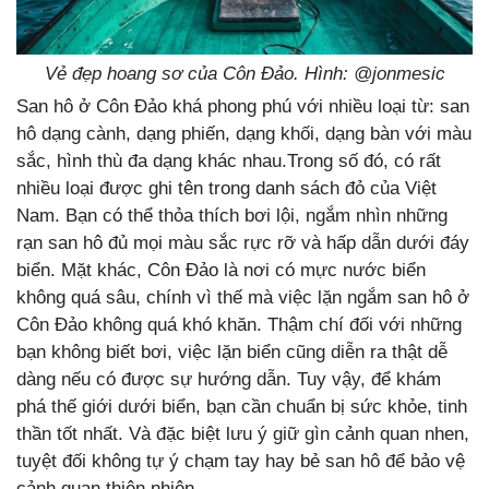
Vẻ đẹp hoang sơ của Côn Đảo. Hình: @jonmesic
San hô ở Côn Đảo khá phong phú với nhiều loại từ: san
hô dạng cành, dạng phiến, dạng khối, dạng bàn với màu
sắc, hình thù đa dạng khác nhau.Trong số đó, có rất
nhiều loại được ghi tên trong danh sách đỏ của Việt
Nam. Bạn có thể thỏa thích bơi lội, ngắm nhìn những
rạn san hô đủ mọi màu sắc rực rỡ và hấp dẫn dưới đáy
biển. Mặt khác, Côn Đảo là nơi có mực nước biển
không quá sâu, chính vì thế mà việc lặn ngắm san hô ở
Côn Đảo không quá khó khăn. Thậm chí đối với những
bạn không biết bơi, việc lặn biển cũng diễn ra thật dễ
dàng nếu có được sự hướng dẫn. Tuy vậy, để khám
phá thế giới dưới biển, bạn cần chuẩn bị sức khỏe, tinh
thần tốt nhất. Và đặc biệt lưu ý giữ gìn cảnh quan nhen,
tuyệt đối không tự ý chạm tay hay bẻ san hô để bảo vệ
cảnh quan thiên nhiên.