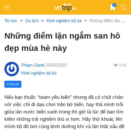
Skip
0
to
content
Tin tức
>
Du lịch
>
Kinh nghiệm bỏ túi
>
Những điểm lặn ngắm san hô đẹp mùa hè này
Những điểm lặn ngắm san hô
đẹp mùa hè này
Phạm Oanh
25/05/2020
6.5K
Kinh nghiệm bỏ túi
Chia sẻ
Nếu bạn thuộc “team yêu biển” nhưng đã có chút chán
với việc chỉ đi dạo chơi trên bờ biển, hay thả mình trôi
giữa làn nước biển xanh trong thì giờ là lúc để bạn tìm
kiếm những trải nghiệm thú vị hơn. Hãy thử khoác lên
mình bộ đồ bơi cùng bình dưỡng khí và lặn thật sâu để