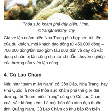
Thỏa sức khám phá đáy biển. Hình:
@trangthanhthy_thy
Giá vé lặn ngắm biển Nha Trang phù hợp với túi tiền
của du khách, mỗi khách dao động từ 450.000 đồng –
700.000 đồng/lần bao gồm tàu đưa đón và đầy đủ vật
dụng chuẩn bị lặn cũng như sự chỉ dẫn chuyên nghiệp
của hướng dẫn viên lặn cùng.
4. Cù Lao Chàm
Nếu như “team miền Nam” có Côn Đảo, Nha Trang, hay
Phú Quốc là nơi để thỏa sức khám phá thế giới đại
dường, thì “team miền Trung” cũng có Cù Lao Chàm
xuất sắc không kém. Là một hòn đào xinh đẹp thuộc
tỉnh Quảng Nam, Cù Lao Chàm có khu bảo tồn biển