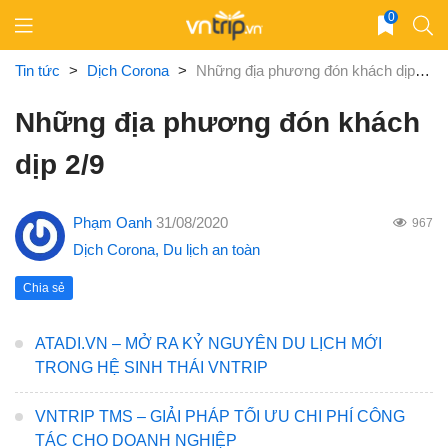
Skip
0
to
content
Tin tức
>
Dịch Corona
>
Những địa phương đón khách dịp 2/9
Những địa phương đón khách
dịp 2/9
Phạm Oanh
31/08/2020
967
Dịch Corona
,
Du lịch an toàn
Chia sẻ
ATADI.VN – MỞ RA KỶ NGUYÊN DU LỊCH MỚI
TRONG HỆ SINH THÁI VNTRIP
VNTRIP TMS – GIẢI PHÁP TỐI ƯU CHI PHÍ CÔNG
TÁC CHO DOANH NGHIỆP