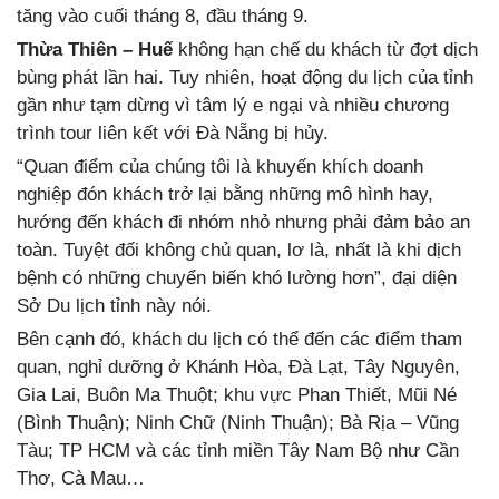
tăng vào cuối tháng 8, đầu tháng 9.
Thừa Thiên – Huế
không hạn chế du khách từ đợt dịch
bùng phát lần hai. Tuy nhiên, hoạt động du lịch của tỉnh
gần như tạm dừng vì tâm lý e ngại và nhiều chương
trình tour liên kết với Đà Nẵng bị hủy.
“Quan điểm của chúng tôi là khuyến khích doanh
nghiệp đón khách trở lại bằng những mô hình hay,
hướng đến khách đi nhóm nhỏ nhưng phải đảm bảo an
toàn. Tuyệt đối không chủ quan, lơ là, nhất là khi dịch
bệnh có những chuyển biến khó lường hơn”, đại diện
Sở Du lịch tỉnh này nói.
Bên cạnh đó, khách du lịch có thể đến các điểm tham
quan, nghỉ dưỡng ở Khánh Hòa, Đà Lạt, Tây Nguyên,
Gia Lai, Buôn Ma Thuột; khu vực Phan Thiết, Mũi Né
(Bình Thuận); Ninh Chữ (Ninh Thuận); Bà Rịa – Vũng
Tàu; TP HCM và các tỉnh miền Tây Nam Bộ như Cần
Thơ, Cà Mau…