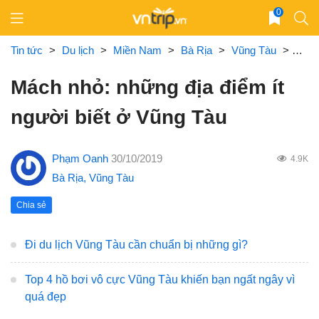
Skip
0
to
content
Tin tức
>
Du lịch
>
Miền Nam
>
Bà Rịa
>
Vũng Tàu
>
Mách
Mách nhỏ: những địa điểm ít
người biết ở Vũng Tàu
Phạm Oanh
30/10/2019
4.9K
Bà Rịa
,
Vũng Tàu
Chia sẻ
Đi du lịch Vũng Tàu cần chuẩn bị những gì?
Top 4 hồ bơi vô cực Vũng Tàu khiến bạn ngất ngây vì
quá đẹp