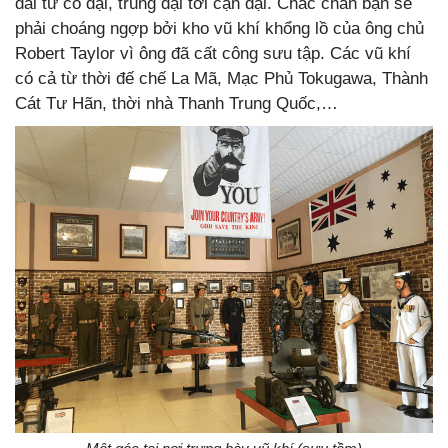
dài từ cổ đại, trung đại tới cận đại. Chắc chắn bạn sẽ
phải choáng ngợp bởi kho vũ khí khổng lồ của ông chủ
Robert Taylor vì ông đã cất công sưu tập. Các vũ khí
có cả từ thời đế chế La Mã, Mạc Phủ Tokugawa, Thành
Cát Tư Hãn, thời nhà Thanh Trung Quốc,…