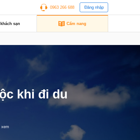
0963 266 688
Đăng nhập
 khách sạn
Cẩm nang
ộc khi đi du
t xem