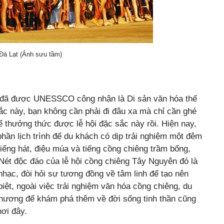
 Đà Lạt (Ảnh sưu tầm)
 đã được UNESSCO công nhận là Di sản văn hóa thế
sắc này, bạn không cần phải đi đâu xa mà chỉ cần ghé
hể thưởng thức được lễ hội đặc sắc này rồi. Hiện nay,
ần lịch trình để du khách có dịp trải nghiệm một đêm
 tiếng hát, điệu múa và tiếng cồng chiêng trầm bổng,
 Nét độc đáo của lễ hội cồng chiêng Tây Nguyên đó là
 nhạc, đòi hỏi sự tương đồng về tâm linh để tạo nên
 biệt, ngoài việc trải nghiệm văn hóa cồng chiêng, du
phương để khám phá thêm về đời sống tinh thần cũng
ơi đây.