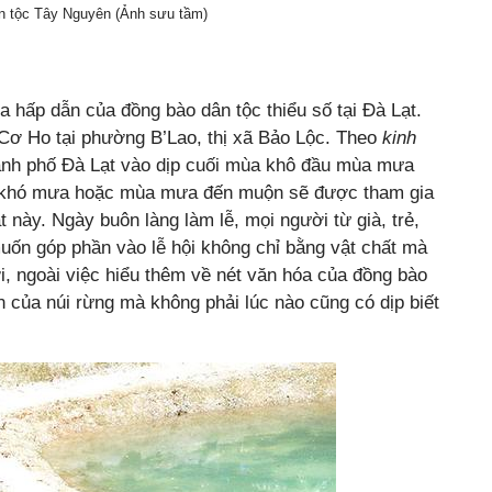
n tộc Tây Nguyên (Ảnh sưu tầm)
 hấp dẫn của đồng bào dân tộc thiểu số tại Đà Lạt.
 Cơ Ho tại phường B’Lao, thị xã Bảo Lộc. Theo
kinh
hành phố Đà Lạt vào dịp cuối mùa khô đầu mùa mưa
rời khó mưa hoặc mùa mưa đến muộn sẽ được tham gia
này. Ngày buôn làng làm lễ, mọi người từ già, trẻ,
muốn góp phần vào lễ hội không chỉ bằng vật chất mà
i, ngoài việc hiểu thêm về nét văn hóa của đồng bào
của núi rừng mà không phải lúc nào cũng có dịp biết