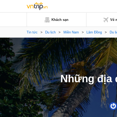
Khách sạn
Vé 
Tin tức
>
Du lịch
>
Miền Nam
>
Lâm Đồng
>
Du l
Những địa đ