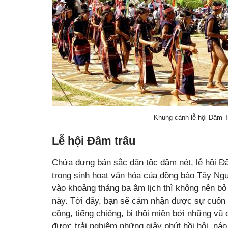
Khung cảnh lễ hội Đâm T
Lễ hội Đâm trâu
Chứa đựng bản sắc dân tộc đậm nét, lễ hội Đâ
trong sinh hoạt văn hóa của đồng bào Tây Ng
vào khoảng tháng ba âm lịch thì không nên bỏ
này. Tới đây, bạn sẽ cảm nhận được sự cuốn 
cồng, tiếng chiêng, bị thôi miên bởi những v
được trải nghiệm những giây phút hồi hội, náo 