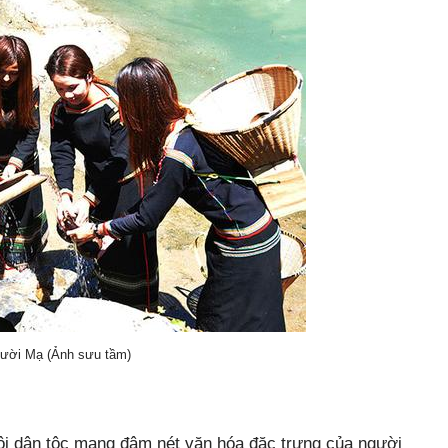
gười Mạ (Ảnh sưu tầm)
̃ hội dân tộc mang đậm nét văn hóa đặc trưng của người