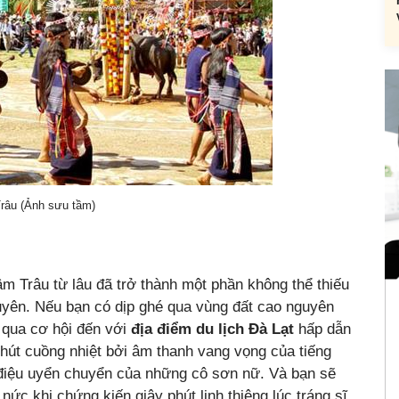
râu (Ảnh sưu tầm)
m Trâu từ lâu đã trở thành một phần không thể thiếu
uyên. Nếu bạn có dịp ghé qua vùng đất cao nguyên
 qua cơ hội đến với
địa điểm du lịch Đà Lạt
hấp dẫn
hút cuồng nhiệt bởi âm thanh vang vọng của tiếng
ũ điệu uyển chuyển của những cô sơn nữ. Và bạn sẽ
nức khi chứng kiến giây phút linh thiêng lúc tráng sĩ