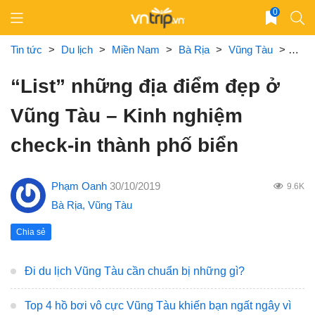
Skip
0
to
content
Tin tức
>
Du lịch
>
Miền Nam
>
Bà Rịa
>
Vũng Tàu
>
“Lis
“List” những địa điểm đẹp ở
Vũng Tàu – Kinh nghiệm
check-in thành phố biển
Phạm Oanh
30/10/2019
9.6K
Bà Rịa
,
Vũng Tàu
Chia sẻ
Đi du lịch Vũng Tàu cần chuẩn bị những gì?
Top 4 hồ bơi vô cực Vũng Tàu khiến bạn ngất ngây vì