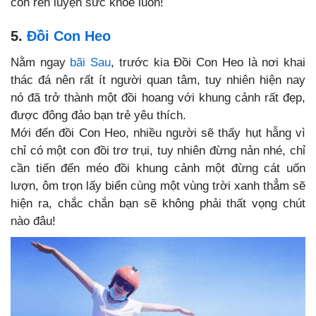
còn rèn luyện sức khỏe luôn!
5.
Đồi Con Heo
Nằm ngay
bãi Sau
, trước kia Đồi Con Heo là nơi khai
thác đá nên rất ít người quan tâm, tuy nhiên hiện nay
nó đã trở thành một đồi hoang với khung cảnh rất đẹp,
được đông đảo bạn trẻ yêu thích.
Mới đến đồi Con Heo, nhiều người sẽ thấy hụt hẫng vì
chỉ có một con đồi trơ trụi, tuy nhiên đừng nản nhé, chỉ
cần tiến đến méo đồi khung cảnh một đừng cát uốn
lượn, ôm trọn lấy biển cùng một vùng trời xanh thẳm sẽ
hiện ra, chắc chắn bạn sẽ không phải thất vọng chút
nào đâu!