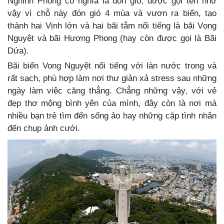
Nghinh Phong có nghĩa là đón gió, được gọi tên như
vậy vì chỗ này đón gió 4 mùa và vươn ra biển, tạo
thành hai Vịnh lớn và hai bãi tắm nổi tiếng là bãi Vọng
Nguyệt và bãi Hương Phong (hay còn được gọi là Bãi
Dứa).
Bãi biển Vong Nguyệt nổi tiếng với làn nước trong và
rất sạch, phù hợp làm nơi thư giản xả stress sau những
ngày làm việc căng thẳng. Chẳng những vậy, với vẻ
đẹp thơ mộng bình yên của mình, đây còn là nơi mà
nhiều bạn trẻ tìm đến sống ảo hay những cặp tình nhân
đến chụp ảnh cưới.