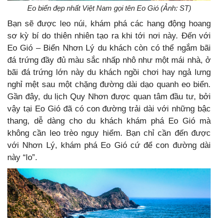
Eo biển đẹp nhất Việt Nam gọi tên Eo Gió (Ảnh: ST)
Bạn sẽ được leo núi, khám phá các hang động hoang
sơ kỳ bí do thiên nhiên tạo ra khi tới nơi này. Đến với
Eo Gió – Biển Nhơn Lý du khách còn có thể ngắm bãi
đá trứng đầy đủ màu sắc nhấp nhô như một mái nhà, ở
bãi đá trứng lớn này du khách ngồi chơi hay ngả lưng
nghỉ mệt sau một chặng đường dài dạo quanh eo biển.
Gần đây, du lịch Quy Nhơn được quan tâm đầu tư, bởi
vậy tại Eo Gió đã có con đường trải dài với những bậc
thang, dễ dàng cho du khách khám phá Eo Gió mà
không cần leo trèo nguy hiểm. Bạn chỉ cần đến được
với Nhơn Lý, khám phá Eo Gió cứ để con đường dài
này “lo”.