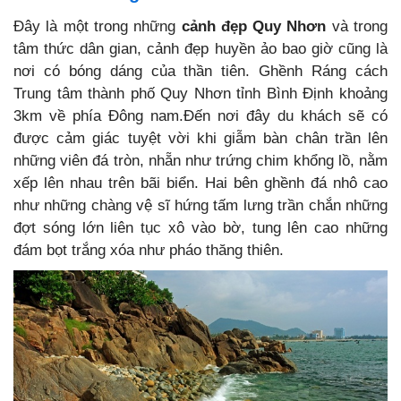
Đây là một trong những
cảnh đẹp Quy Nhơn
và trong
tâm thức dân gian, cảnh đẹp huyền ảo bao giờ cũng là
nơi có bóng dáng của thần tiên. Ghềnh Ráng cách
Trung tâm thành phố Quy Nhơn tỉnh Bình Định khoảng
3km về phía Đông nam.Đến nơi đây du khách sẽ có
được cảm giác tuyệt vời khi giẫm bàn chân trần lên
những viên đá tròn, nhẵn như trứng chim khổng lồ, nằm
xếp lên nhau trên bãi biển. Hai bên ghềnh đá nhô cao
như những chàng vệ sĩ hứng tấm lưng trần chắn những
đợt sóng lớn liên tục xô vào bờ, tung lên cao những
đám bọt trắng xóa như pháo thăng thiên.