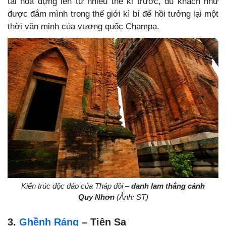
tài hoa dựng lên từ nhiều thế kỉ trước, du khách như
được đắm mình trong thế giới kì bí để hồi tưởng lại một
thời văn minh của vương quốc Champa.
Kiến trúc độc đáo của Tháp đôi –
danh lam thắng cảnh
Quy Nhơn
(Ảnh: ST)
3.
Ghềnh Ráng
– Tiên Sa