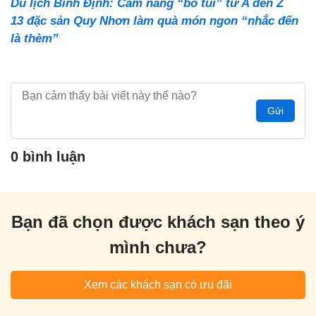
Du lịch Bình Định: Cẩm nang “bỏ túi” từ A đến Z
13 đặc sản Quy Nhơn làm quà món ngon “nhắc đến
là thèm”
Gửi
0 bình luận
Bạn đã chọn được khách sạn theo ý
mình chưa?
Xem các khách sạn có ưu đãi