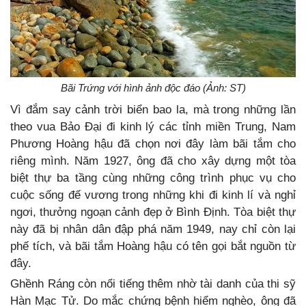
Bãi Trứng với hình ảnh độc đáo (Ảnh: ST)
Vì đắm say cảnh trời biển bao la, mà trong những lần
theo vua Bảo Đại đi kinh lý các tỉnh miền Trung, Nam
Phương Hoàng hậu đã chọn nơi đây làm bãi tắm cho
riêng mình. Năm 1927, ông đã cho xây dựng một tòa
biệt thự ba tầng cùng những công trình phục vụ cho
cuộc sống đế vương trong những khi đi kinh lí và nghỉ
ngơi, thưởng ngoạn cảnh đẹp ở Bình Định. Tòa biệt thự
này đã bị nhân dân đập phá năm 1949, nay chỉ còn lại
phế tích, và bãi tắm Hoàng hậu có tên gọi bắt nguồn từ
đây.
Ghềnh Ráng còn nổi tiếng thêm nhờ tài danh của thi sỹ
Hàn Mạc Tử. Do mắc chứng bệnh hiểm nghèo, ông đã