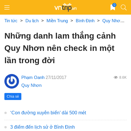
Skip
0
to
content
Tin tức
>
Du lịch
>
Miền Trung
>
Bình Định
>
Quy Nhơn
>
Những danh lam thắng cảnh
Quy Nhơn nên check in một
lần trong đời
Phạm Oanh
27/11/2017
8.6K
Quy Nhơn
Chia sẻ
‘Con đường xuyên biển’ dài 500 mét
3 điểm đến lịch sử ở Bình Định