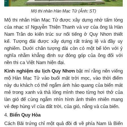
Mộ thi nhân Hàn Mạc Tử (Ảnh: ST)
Mộ thi nhân Hàn Mạc Tử được xây dựng nhờ tấm lòng
của nhạc sĩ Nguyễn Thiện Thanh và vợ của ông là Hàn
Nam Trân do kiến trúc sư nổi tiếng ở Quy Nhơn thiết
kế. Tượng đài được xây dựng rất tráng lệ và đầy uy
nghiêm. Dưới chân tượng đài còn có một bể lớn với ý
nghĩa nhằm khẳng định sự đóng góp của ông đối với
nền thi ca Việt Nam hiện đại.
Kinh nghiệm du lịch Quy Nhơn
bật mí rằng nên viếng
mộ Hàn Mạc Tử vào buổi mặt trời mọc, vào thời điểm
này du khách có thể ngắm ánh hào quang của biển mát
mẻ trong xanh và thả lỏng mình theo từng hơi thở của
làn gió để cùng ngắm nhìn hình ảnh thiên nhiên mang
vẻ đẹp hùng vĩ của đất trời, của gió, nắng và của biển.
4.
Biển Quy Hòa
Cách Bãi trứng chỉ một quả đồi đi về phía Nam là Biển