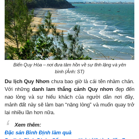
Biển Quy Hòa – nơi đưa tâm hồn về sự tĩnh lặng và yên
bình (Ảnh: ST)
Du lịch Quy Nhơn
chưa bao giờ là cái tên nhàm chán.
Với những
danh lam thắng cảnh Quy nhơn
đẹp đến
nao lòng và sự hiếu khách của người dân nơi đây,
mảnh đất này sẽ làm bạn “nặng lòng” và muốn quay trở
lại nhiều lần hơn nữa.
Xem thêm:
Đặc sản Bình Định làm quà