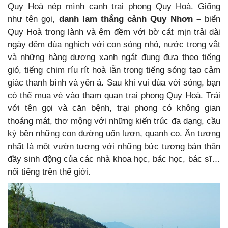
Quy Hoà nép mình cạnh trại phong Quy Hoà. Giống
như tên gọi,
danh lam thắng cảnh Quy Nhơn –
biển
Quy Hoà trong lành và êm đềm với bờ cát mịn trải dài
ngày đêm đùa nghịch với con sóng nhỏ, nước trong vắt
và những hàng dương xanh ngát đung đưa theo tiếng
gió, tiếng chim ríu rít hoà lẫn trong tiếng sóng tạo cảm
giác thanh bình và yên ả. Sau khi vui đùa với sóng, bạn
có thể mua vé vào tham quan trại phong Quy Hoà. Trái
với tên gọi và căn bệnh, trại phong có không gian
thoáng mát, thơ mộng với những kiến trúc đa dạng, cầu
kỳ bên những con đường uốn lượn, quanh co. Ấn tượng
nhất là một vườn tượng với những bức tượng bán thân
đầy sinh động của các nhà khoa học, bác học, bác sĩ…
nổi tiếng trên thế giới.