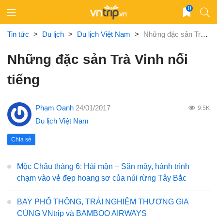
Skip
0
to
content
Tin tức
>
Du lịch
>
Du lịch Việt Nam
>
Những đặc sản Trà Vinh nổi tiếng
Những đặc sản Trà Vinh nổi
tiếng
Phạm Oanh
24/01/2017
9.5K
Du lịch Việt Nam
Chia sẻ
Mộc Châu tháng 6: Hái mận – Săn mây, hành trình
chạm vào vẻ đẹp hoang sơ của núi rừng Tây Bắc
BAY PHỔ THÔNG, TRẢI NGHIỆM THƯƠNG GIA
CÙNG VNtrip và BAMBOO AIRWAYS