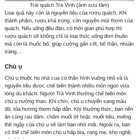
Trái quách Trà Vinh (ảnh sưu tầm)
Loại quả này còn là nguyên liệu của rượu quách. Khi
thành phẩm, rượu khá trong, còn nguyên mùi thơm của
quách. Nếu uống đều đặn, có thời gian phù hợp thì
rượu quách sẽ không chỉ là loại thức uống đơn thuần
mà còn là thuốc bổ, giúp cường gân cốt, bổ thận, nhuận
tràng…
Chù ụ
Chù ụ thuộc họ nhà cua có thân hình vuông nhỏ và là
nguyên liệu được chế biến thành nhiều món ngon vừa
lòng du khách. Người Trà Vinh thường chế biến món
chù ụ nướng than. Khi chín, chù ụ chuyển sang màu
đỏ, tỏa hương thơm hấp dẫn. Khi thưởng thức, bạn nên
ăn cùng rau dăm, chấm muối ớt hoặc muối tiêu, miếng
thịt ngậy của chù ụ sẽ làm bạn nhớ mãi. Ngoài ra, bạn
có thể chế biến món chù ụ hấp bia, rang me, kho nghệ,