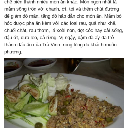
chế biến thành nhiều món ăn khác. Món ngon nhất là
mắm sống trộn với chanh, ớt, tỏi và thêm chút đường
để giảm độ mặn, tăng độ hấp dẫn cho món ăn. Mắm bò
hóc được pha ăn kèm với các loại rau, quả như khế,
chuối chát, rau thơm, lá xoài non, đọt cóc hay cải sống,
đậu ớt, dưa leo, cà rừng. Vị ngậy, đậm đà ấy đã trở
thành dấu ấn của Trà Vinh trong lòng du khách muôn
phương.