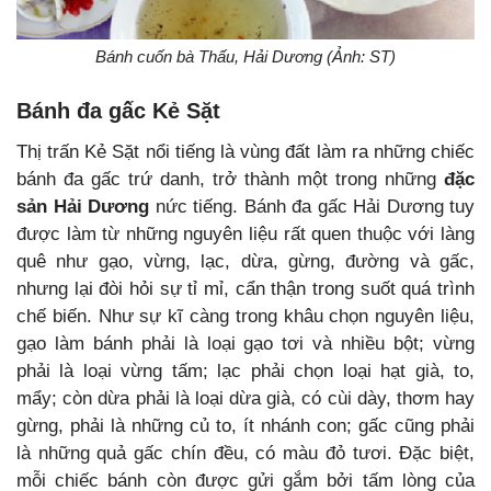
Bánh cuốn bà Thấu, Hải Dương (Ảnh: ST)
Bánh đa gấc Kẻ Sặt
Thị trấn Kẻ Sặt nổi tiếng là vùng đất làm ra những chiếc
bánh đa gấc trứ danh, trở thành một trong những
đặc
sản Hải Dương
nức tiếng. Bánh đa gấc Hải Dương tuy
được làm từ những nguyên liệu rất quen thuộc với làng
quê như gạo, vừng, lạc, dừa, gừng, đường và gấc,
nhưng lại đòi hỏi sự tỉ mỉ, cẩn thận trong suốt quá trình
chế biến. Như sự kĩ càng trong khâu chọn nguyên liệu,
gạo làm bánh phải là loại gạo tơi và nhiều bột; vừng
phải là loại vừng tấm; lạc phải chọn loại hạt già, to,
mẩy; còn dừa phải là loại dừa già, có cùi dày, thơm hay
gừng, phải là những củ to, ít nhánh con; gấc cũng phải
là những quả gấc chín đều, có màu đỏ tươi. Đặc biệt,
mỗi chiếc bánh còn được gửi gắm bởi tấm lòng của