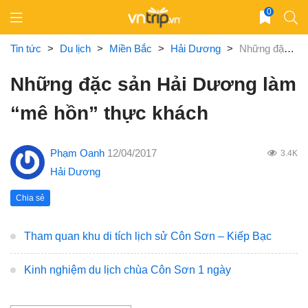
Skip
0
to
content
Tin tức
>
Du lịch
>
Miền Bắc
>
Hải Dương
>
Những đặc sản Hải Dương làm “mê hồn” thực khách
Những đặc sản Hải Dương làm
“mê hồn” thực khách
Phạm Oanh
12/04/2017
3.4K
Hải Dương
Chia sẻ
Tham quan khu di tích lịch sử Côn Sơn – Kiếp Bạc
Kinh nghiệm du lịch chùa Côn Sơn 1 ngày