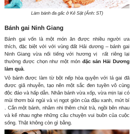
Làm bánh đa gấc ở Kẻ Sặt (Ảnh: ST)
Bánh gai Ninh Giang
Bánh gai vốn là một món ăn được nhiều người ưa
thích, đặc biệt với với vùng đất Hải dương – bánh gai
Ninh Giang vừa nổi tiếng với hương vị rất riêng lại
thường được chọn như một món
đặc sản Hải Dương
làm quà
.
Vỏ bánh được làm từ bột nếp hòa quyện với lá gai đã
được giã nhuyễn, tạo nên một sắc đen tuyền vô cùng
độc đáo và hấp dẫn. Nhân bánh vừa xốp, vừa mịn lại có
mùi thơm bùi ngùi và vị ngọt giòn của đậu xanh, mứt bí
. Cắn một bánh, nhâm nhi thêm chút trà, ngồi bên nhau
và kể nhau nghe những câu chuyện vui buồn của cuộc
sống. Thật không còn gì bằng.