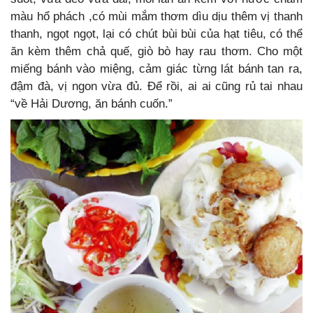
màu hổ phách ,có mùi mắm thơm dìu dịu thêm vị thanh
thanh, ngọt ngọt, lại có chút bùi bùi của hạt tiêu, có thể
ăn kèm thêm chả quế, giò bò hay rau thơm. Cho một
miếng bánh vào miệng, cảm giác từng lát bánh tan ra,
đậm đà, vị ngon vừa đủ. Để rồi, ai ai cũng rủ tai nhau
“về Hải Dương, ăn bánh cuốn.”