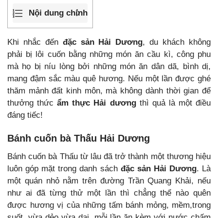
Nội dung chính
Khi nhắc đến
đặc sản Hải Dương
, du khách không
phải bị lôi cuốn bằng những món ăn cầu kì, công phu
mà họ bị níu lòng bởi những món ăn dân dã, bình dị,
mang đậm sắc màu quê hương. Nếu một lần được ghé
thăm mảnh đất kinh môn, mà không dành thời gian để
thưởng thức
ẩm thực Hải dương
thì quả là một điều
đáng tiếc!
Bánh cuốn bà Thấu Hải Dương
Bánh cuốn bà Thấu từ lâu đã trở thành một thương hiệu
luôn góp mặt trong danh sách
đặc sản Hải Dương
. Là
một quán nhỏ nằm trên đường Trần Quang Khải, nếu
như ai đã từng thử một lần thì chẳng thể nào quên
được hương vị của những tấm bánh mỏng, mềm,trong
suốt, vừa dẻo vừa dai, mỗi lần ăn kèm với nước chấm