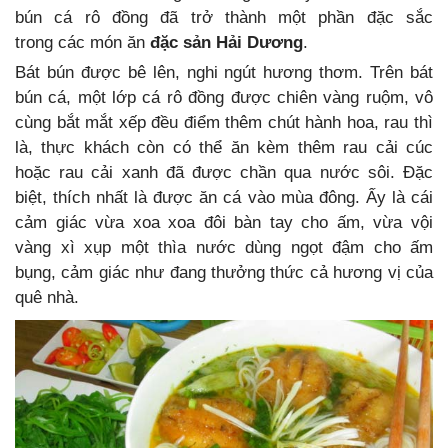
bún cá rô đồng đã trở thành một phần đặc sắc
trong các món ăn
đặc sản Hải Dương
.
Bát bún được bê lên, nghi ngút hương thơm. Trên bát
bún cá, một lớp cá rô đồng được chiên vàng ruộm, vô
cùng bắt mắt xếp đều điểm thêm chút hành hoa, rau thì
là, thực khách còn có thể ăn kèm thêm rau cải cúc
hoặc rau cải xanh đã được chần qua nước sôi. Đặc
biệt, thích nhất là được ăn cá vào mùa đông. Ấy là cái
cảm giác vừa xoa xoa đôi bàn tay cho ấm, vừa vội
vàng xì xụp một thìa nước dùng ngọt đậm cho ấm
bụng, cảm giác như đang thưởng thức cả hương vị của
quê nhà.