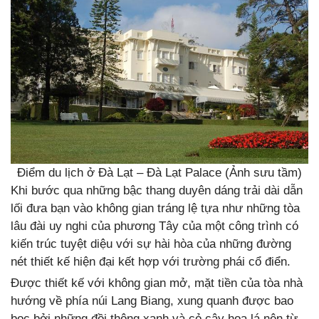
Điểm du lịch ở Đà Lạt – Đà Lạt Palace (Ảnh sưu tầm)
Khi bước qua những bậc thang duyên dáng trải dài dẫn
lối đưa bạn vào không gian tráng lệ tựa như những tòa
lâu đài uy nghi của phương Tây của một công trình có
kiến trúc tuyệt diệu với sự hài hòa của những đường
nét thiết kế hiện đại kết hợp với trường phái cổ điển.
Được thiết kế với không gian mở, mặt tiền của tòa nhà
hướng về phía núi Lang Biang, xung quanh được bao
bọc bởi những đồi thông xanh và cỏ cây hoa lá nên từ