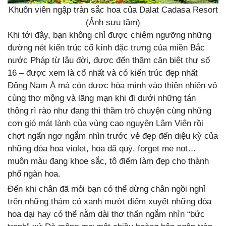
Khuôn viên ngập tràn sắc hoa của Dalat Cadasa Resort
(Ảnh sưu tầm)
Khi tới đây, bạn không chỉ được chiêm ngưỡng những
đường nét kiến trúc cổ kính đặc trưng của miền Bắc
nước Pháp từ lâu đời, được đến thăm căn biệt thự số
16 – được xem là cổ nhất và có kiến trúc đẹp nhất
Đông Nam Á mà còn được hòa mình vào thiên nhiên vô
cùng thơ mộng và lãng mạn khi đi dưới những tán
thông rì rào như đang thì thầm trò chuyện cùng những
cơn gió mát lành của vùng cao nguyên Lâm Viên rồi
chợt ngẩn ngơ ngắm nhìn trước vẻ đẹp đến diệu kỳ của
những đóa hoa violet, hoa dã quỳ, forget me not…
muôn màu đang khoe sắc, tô điểm làm đẹp cho thành
phố ngàn hoa.
Đến khi chân đã mỏi bạn có thể dừng chân ngồi nghỉ
trên những thảm cỏ xanh mướt điểm xuyết những đóa
hoa dại hay có thể nằm dài thơ thẩn ngắm nhìn “bức