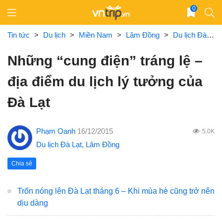
Skip
0
to
content
Tin tức
>
Du lịch
>
Miền Nam
>
Lâm Đồng
>
Du lịch Đà Lạt
Những “cung điện” tráng lệ –
địa điểm du lịch lý tưởng của
Đà Lạt
Phạm Oanh
16/12/2015
5.0K
Du lịch Đà Lạt
,
Lâm Đồng
Chia sẻ
Trốn nóng lên Đà Lạt tháng 6 – Khi mùa hè cũng trở nên
dịu dàng