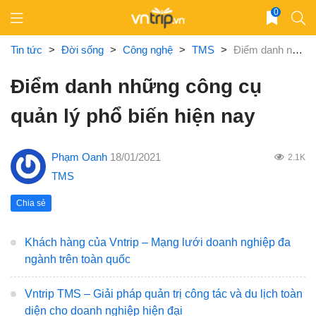
Skip
0
to
content
Tin tức
>
Đời sống
>
Công nghệ
>
TMS
>
Điểm danh những công cụ quản lý phổ biến hiện nay
Điểm danh những công cụ
quản lý phổ biến hiện nay
Phạm Oanh
18/01/2021
2.1K
TMS
Chia sẻ
Khách hàng của Vntrip – Mạng lưới doanh nghiệp đa
ngành trên toàn quốc
Vntrip TMS – Giải pháp quản trị công tác và du lịch toàn
diện cho doanh nghiệp hiện đại