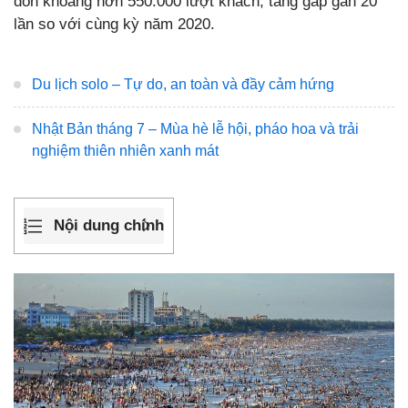
đón khoảng hơn 550.000 lượt khách, tăng gấp gần 20
lần so với cùng kỳ năm 2020.
Du lịch solo – Tự do, an toàn và đầy cảm hứng
Nhật Bản tháng 7 – Mùa hè lễ hội, pháo hoa và trải
nghiệm thiên nhiên xanh mát
Nội dung chính