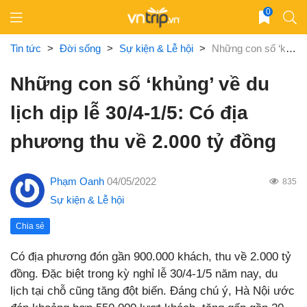
Skip
0
to
content
Tin tức
>
Đời sống
>
Sự kiện & Lễ hội
>
Những con số ‘khủng’ về du lịch dịp lễ 30/4-1/5: Có địa phương thu về 2.000 tỷ đồng
Những con số ‘khủng’ về du
lịch dịp lễ 30/4-1/5: Có địa
phương thu về 2.000 tỷ đồng
Phạm Oanh
04/05/2022
835
Sự kiện & Lễ hội
Chia sẻ
Có địa phương đón gần 900.000 khách, thu về 2.000 tỷ
đồng. Đặc biệt trong kỳ nghỉ lễ 30/4-1/5 năm nay, du
lịch tại chỗ cũng tăng đột biến. Đáng chú ý, Hà Nội ước