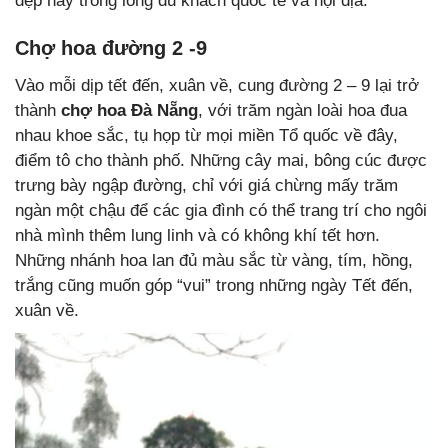
đẹp này trong lòng du khách quốc tế và nội địa.
Chợ hoa đường 2 -9
Vào mỗi dịp tết đến, xuân về, cung đường 2 – 9 lại trở
thành
chợ hoa Đà Nẵng
, với trăm ngàn loài hoa đua
nhau khoe sắc, tụ họp từ mọi miền Tổ quốc về đây,
điểm tô cho thành phố. Những cây mai, bông cúc được
trưng bày ngập đường, chỉ với giá chừng mấy trăm
ngàn một chậu để các gia đình có thể trang trí cho ngôi
nhà mình thêm lung linh và có không khí tết hơn.
Những nhánh hoa lan đủ màu sắc từ vàng, tím, hồng,
trắng cũng muốn góp “vui” trong những ngày Tết đến,
xuân về.