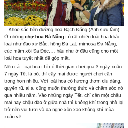
Khoe sắc bên đường hoa Bạch Đằng (Ảnh sưu tầm)
Ở những
chợ hoa Đà Nẵng
có rất nhiều loài hoa khác
loại như đào xứ Bắc, hồng Đà Lạt, mimosa Đà Nẵng,
cúc mâm xôi Sa Đéc,… hầu như ở đâu cũng cho một
loài hoa tuyệt nhất để góp mặt.
Nếu các loại hoa chỉ có thời gian chơi qua 3 ngày xuân
7 ngày Tết là bỏ, thì cây mai được người chơi cẩn
trọng hơn nhiều. Với loài hoa có hương thơm dịu dàng,
quyến rũ, ai ai cũng muốn thưởng thức và chăm sóc nó
qua nhiều năm. Vào những ngày Tết, chỉ cần một chậu
mai hay chậu đào ở giữa nhà thì không khí trong nhà lại
trở nên vui tươi và đã nghe xôn xao không khí mùa
xuân về.