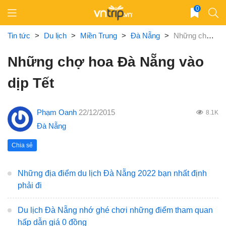
Skip
0
to
content
Tin tức
>
Du lịch
>
Miền Trung
>
Đà Nẵng
>
Những chợ hoa Đà Nẵng vào dịp Tết
Những chợ hoa Đà Nẵng vào
dịp Tết
Phạm Oanh
22/12/2015
8.1K
Đà Nẵng
Chia sẻ
Những địa điểm du lịch Đà Nẵng 2022 bạn nhất định
phải đi
Du lịch Đà Nẵng nhớ ghé chơi những điểm tham quan
hấp dẫn giá 0 đồng