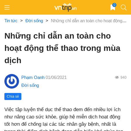
Skip
0
to
content
Tin tức
>
Đời sống
>
Những chỉ dẫn an toàn cho hoạt động thể thao trong mùa dịch
Những chỉ dẫn an toàn cho
hoạt động thể thao trong mùa
dịch
Phạm Oanh
01/06/2021
940
Đời sống
Chia sẻ
Việc tập luyện thể dục thể thao đem đến nhiều lợi ích
như nâng cao sức khỏe, giúp hệ miễn dịch hoạt động
tốt hơn để chống lại các tác nhân gây bệnh, nhất là