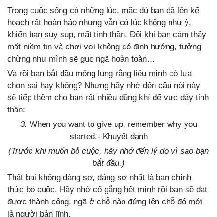
Trong cuộc sống có những lúc, mặc dù bạn đã lên kế
hoạch rất hoàn hảo nhưng vẫn có lúc không như ý,
khiến bạn suy sụp, mất tinh thần. Đôi khi bạn cảm thấy
mất niềm tin và chơi vơi không có định hướng, tưởng
chừng như mình sẽ gục ngã hoàn toàn…
Và rồi bạn bắt đầu mông lung rằng liệu mình có lựa
chọn sai hay không? Nhưng hãy nhớ đến câu nói này
sẽ tiếp thêm cho bạn rất nhiều dũng khí để vực dậy tinh
thần:
3.
When you want to give up, remember why you
started.-
Khuyết danh
(Trước khi muốn bỏ cuộc, hãy nhớ đến lý do vì sao bạn
bắt đầu.)
Thất bại không đáng sợ, đáng sợ nhất là bạn chính
thức bỏ cuộc. Hãy nhớ cố gắng hết mình rồi bạn sẽ đạt
được thành công, ngã ở chỗ nào đứng lên chỗ đó mới
là người bản lĩnh.