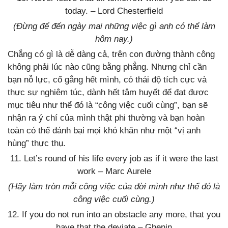
today. – Lord Chesterfield
(Đừng để đến ngày mai những việc gì anh có thể làm
hôm nay.)
Chẳng có gì là dễ dàng cả, trên con đường thành công
không phải lúc nào cũng bằng phẳng. Nhưng chỉ cần
bạn nỗ lực, cố gắng hết mình, có thái độ tích cực và
thực sự nghiêm túc, dành hết tâm huyết để đạt được
mục tiêu như thể đó là “công việc cuối cùng”, bạn sẽ
nhận ra ý chí của mình thật phi thường và bạn hoàn
toàn có thể đánh bại mọi khó khăn như một “vị anh
hùng” thực thụ.
11. Let’s round of his life every job as if it were the last
work –
Marc Aurele
(Hãy làm tròn mỗi công việc của đời mình như thể đó là
công việc cuối cùng.)
12. If you do not run into an obstacle any more, that you
have that the deviate – Ghenin