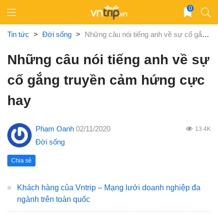
Skip
0
to
content
Tin tức
>
Đời sống
>
Những câu nói tiếng anh về sự cố gắng truyền cảm hứng cực hay
Những câu nói tiếng anh về sự
cố gắng truyền cảm hứng cực
hay
Phạm Oanh
02/11/2020
13.4K
Đời sống
Chia sẻ
Khách hàng của Vntrip – Mạng lưới doanh nghiệp đa
ngành trên toàn quốc