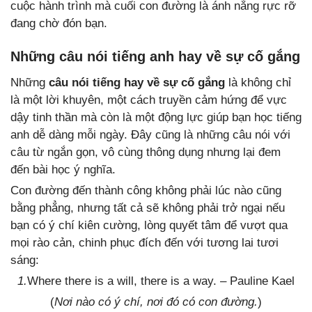
cuộc hành trình mà cuối con đường là ánh nắng rực rỡ
đang chờ đón bạn.
Những câu nói tiếng anh hay về sự cố gắng
Những
câu nói tiếng hay về sự cố gắng
là không chỉ
là một lời khuyên, một cách truyền cảm hứng để vực
dậy tinh thần mà còn là một động lực giúp bạn học tiếng
anh dễ dàng mỗi ngày. Đây cũng là những câu nói với
câu từ ngắn gọn, vô cùng thông dụng nhưng lại đem
đến bài học ý nghĩa.
Con đường đến thành công không phải lúc nào cũng
bằng phẳng, nhưng tất cả sẽ không phải trở ngại nếu
bạn có ý chí kiên cường, lòng quyết tâm để vượt qua
mọi rào cản, chinh phục đích đến với tương lai tươi
sáng:
1.
Where there is a will, there is a way. – Pauline Kael
(
Nơi nào có ý chí, nơi đó có con đường.
)