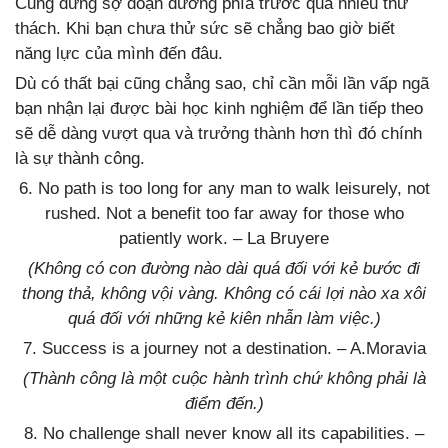
Cũng đừng sợ đoạn đường phía trước quá nhiều thử
thách. Khi bạn chưa thử sức sẽ chẳng bao giờ biết
năng lực của mình đến đâu.
Dù có thất bại cũng chẳng sao, chỉ cần mỗi lần vấp ngã
bạn nhận lại được bài học kinh nghiệm để lần tiếp theo
sẽ dễ dàng vượt qua và trưởng thành hơn thì đó chính
là sự thành công.
6. No path is too long for any man to walk leisurely, not
rushed. Not a benefit too far away for those who
patiently work.
– La Bruyere
(Không có con đường nào dài quá đối với kẻ bước đi
thong thả, không vội vàng. Không có cái lợi nào xa xôi
quá đối với những kẻ kiên nhẫn làm việc.)
7. Success is a journey not a destination. – A.Moravia
(Thành công là một cuộc hành trình chứ không phải là
điểm đến.)
8. No challenge shall never know all its capabilities. –