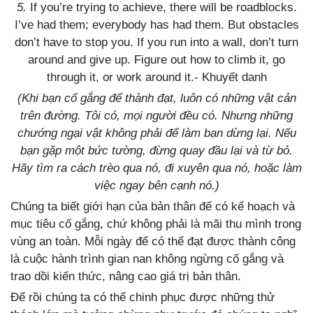
5.
If you’re trying to achieve, there will be roadblocks.
I’ve had them; everybody has had them. But obstacles
don’t have to stop you. If you run into a wall, don’t turn
around and give up. Figure out how to climb it, go
through it, or work around it.- Khuyết danh
(Khi bạn cố gắng để thành đạt, luôn có những vật cản
trên đường. Tôi có, mọi người đều có. Nhưng những
chướng ngại vật không phải để làm bạn dừng lại. Nếu
bạn gặp một bức tường, đừng quay đầu lại và từ bỏ.
Hãy tìm ra cách trèo qua nó, đi xuyên qua nó, hoặc làm
việc ngay bên cạnh nó.)
Chúng ta biết giới hạn của bản thân để có kế hoạch và
mục tiêu cố gắng, chứ không phải là mãi thu mình trong
vùng an toàn. Mỗi ngày để có thể đạt được thành công
là cuộc hành trình gian nan không ngừng cố gắng và
trao dồi kiến thức, nâng cao giá trị bản thân.
Để rồi chúng ta có thể chinh phục được những thử