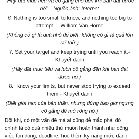
“Hãy đặt mục tiêu và cố gắng cho đến khi bạn đạt được
nó” – Nguồn ảnh: Internet
6.
Nothing is too small to know, and nothing too big to
attempt. – William Van Horne
(Không có gì là quá nhỏ để biết, không có gì là quá lớn
để thử.)
7. Set your target and keep trying until you reach it.-
Khuyết danh
(Hãy đặt mục tiêu và luôn cố gắng đến khi bạn đạt
được nó.)
8. Know your limits, but never stop trying to exceed
them.- Khuyết danh
(Biết giới hạn của bản thân, nhưng đừng bao giờ ngừng
cố gắng để mở rộng nó.)
Đôi khi, có một vấn đề mà ai cũng dễ mắc phải đó
chính là có quá nhiều thứ muốn hoàn thành như công
việc tồn đọng, deadline, học thêm kỹ năng mới, dành