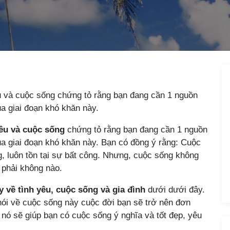
u và cuộc sống chứng tỏ rằng bạn đang cần 1 nguồn
a giai đoạn khó khăn này.
yêu và cuộc sống
chứng tỏ rằng bạn đang cần 1 nguồn
a giai đoạn khó khăn này. Bạn có đồng ý rằng: Cuộc
g, luôn tồn tại sự bất công. Nhưng, cuộc sống không
ì phải không nào.
 về tình yêu, cuộc sống và gia đình
dưới dưới đây.
ói về cuộc sống này cuộc đời bạn sẽ trở nên đơn
 nó sẽ giúp bạn có cuộc sống ý nghĩa và tốt đẹp, yêu