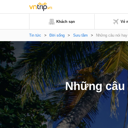
Khách sạn
Vé 
Tin tức
>
Đời sống
>
Sưu tầm
>
Những câu nói hay 
Những câu n