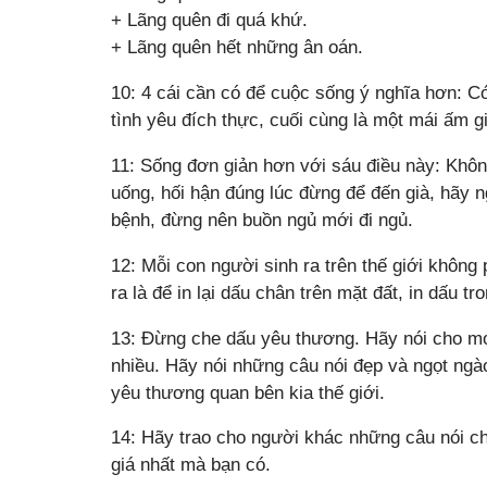
+ Lãng quên đi quá khứ.
+ Lãng quên hết những ân oán.
10: 4 cái cần có để cuộc sống ý nghĩa hơn: Có
tình yêu đích thực, cuối cùng là một mái ấm gi
11: Sống đơn giản hơn với sáu điều này: Khôn
uống, hối hận đúng lúc đừng để đến già, hãy 
bệnh, đừng nên buồn ngủ mới đi ngủ.
12: Mỗi con người sinh ra trên thế giới không 
ra là để in lại dấu chân trên mặt đất, in dấu 
13: Đừng che dấu yêu thương. Hãy nói cho mọ
nhiều. Hãy nói những câu nói đẹp và ngọt ngào
yêu thương quan bên kia thế giới.
14: Hãy trao cho người khác những câu nói ch
giá nhất mà bạn có.