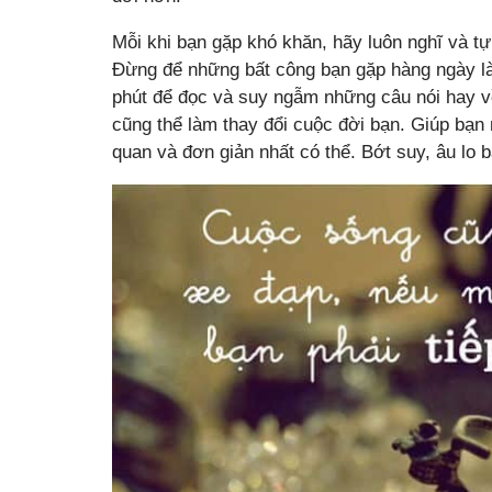
Mỗi khi bạn gặp khó khăn, hãy luôn nghĩ và tự
Đừng để những bất công bạn gặp hàng ngày làm
phút để đọc và suy ngẫm những câu nói hay v
cũng thể làm thay đổi cuộc đời bạn. Giúp bạn 
quan và đơn giản nhất có thể. Bớt suy, âu lo 