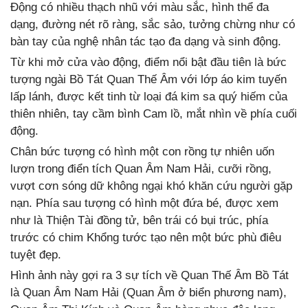
Động có nhiều thạch nhũ với màu sắc, hình thể đa
dạng, đường nét rõ ràng, sắc sảo, tưởng chừng như có
bàn tay của nghệ nhân tác tạo đa dạng và sinh động.
Từ khi mở cửa vào động, điểm nổi bật đầu tiên là bức
tượng ngài Bồ Tát Quan Thế Âm với lớp áo kim tuyến
lấp lánh, được kết tinh từ loại đá kim sa quý hiếm của
thiên nhiên, tay cầm bình Cam lồ, mắt nhìn về phía cuối
động.
Chân bức tượng có hình một con rồng tự nhiên uốn
lượn trong điển tích Quan Âm Nam Hải, cưỡi rồng,
vượt cơn sóng dữ không ngại khó khăn cứu người gặp
nạn. Phía sau tượng có hình một đứa bé, được xem
như là Thiện Tài đồng tử, bên trái có bụi trúc, phía
trước có chim Khổng tước tạo nên một bức phù điêu
tuyệt đẹp.
Hình ảnh này gợi ra 3 sự tích về Quan Thế Âm Bồ Tát
là Quan Âm Nam Hải (Quan Âm ở biển phương nam),