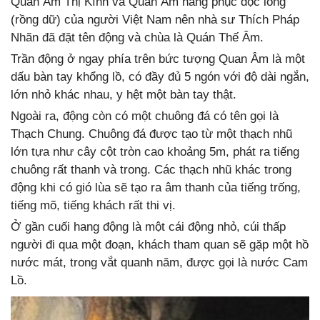
Quan Âm Thị Kính và Quan Âm hàng phục độc long
(rồng dữ) của người Việt Nam nên nhà sư Thích Pháp
Nhãn đã đặt tên động và chùa là Quán Thế Âm.
Trần động ở ngay phía trên bức tượng Quan Âm là một
dấu bàn tay khổng lồ, có đầy đủ 5 ngón với độ dài ngắn,
lớn nhỏ khác nhau, y hệt một bàn tay thật.
Ngoài ra, động còn có một chuông đá có tên gọi là
Thạch Chung. Chuông đá được tạo từ một thạch nhũ
lớn tựa như cây cột tròn cao khoảng 5m, phát ra tiếng
chuông rất thanh và trong. Các thạch nhũ khác trong
động khi có gió lùa sẽ tạo ra âm thanh của tiếng trống,
tiếng mõ, tiếng khách rất thi vị.
Ở gần cuối hang động là một cái động nhỏ, cúi thấp
người đi qua một đoạn, khách tham quan sẽ gặp một hồ
nước mát, trong vắt quanh năm, được gọi là nước Cam
Lồ.