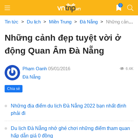
Skip
0
to
content
Tin tức
>
Du lịch
>
Miền Trung
>
Đà Nẵng
>
Những cảnh đẹp tuyệt vời ở động Quan Âm Đà Nẵng
Những cảnh đẹp tuyệt vời ở
động Quan Âm Đà Nẵng
Phạm Oanh
05/01/2016
6.4K
Đà Nẵng
Chia sẻ
Những địa điểm du lịch Đà Nẵng 2022 bạn nhất định
phải đi
Du lịch Đà Nẵng nhớ ghé chơi những điểm tham quan
hấp dẫn giá 0 đồng