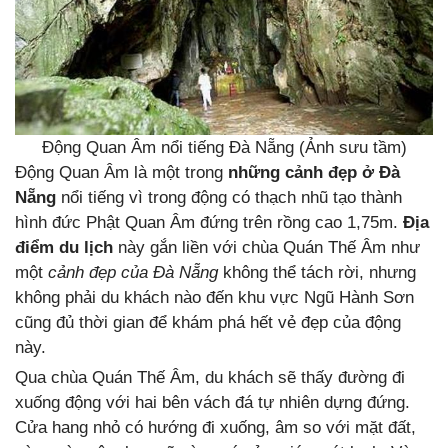
Động Quan Âm nổi tiếng Đà Nẵng (Ảnh sưu tầm)
Động Quan Âm là một trong
những cảnh đẹp ở Đà
Nẵng
nổi tiếng vì trong động có thạch nhũ tạo thành
hình đức Phật Quan Âm đứng trên rồng cao 1,75m.
Địa
điểm du lịch
này gắn liền với chùa Quán Thế Âm như
một
cảnh đẹp của Đà Nẵng
không thể tách rời, nhưng
không phải du khách nào đến khu vực Ngũ Hành Sơn
cũng đủ thời gian để khám phá hết vẻ đẹp của động
này.
Qua chùa Quán Thế Âm, du khách sẽ thấy đường đi
xuống động với hai bên vách đá tự nhiên dựng đứng.
Cửa hang nhỏ có hướng đi xuống, âm so với mặt đất,