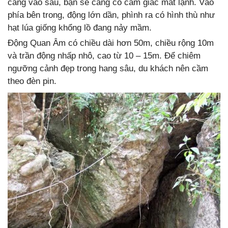
càng vào sâu, bạn sẽ càng có cảm giác mát lạnh. Vào
phía bên trong, động lớn dần, phình ra có hình thù như
hạt lúa giống khổng lồ đang nảy mầm.
Động Quan Âm có chiều dài hơn 50m, chiều rộng 10m
và trần động nhấp nhô, cao từ 10 – 15m. Để chiêm
ngưỡng cảnh đẹp trong hang sâu, du khách nên cầm
theo đèn pin.