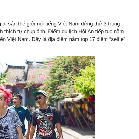
di sản thế giới nổi tiếng Việt Nam đứng thứ 3 trong
 thích tự chụp ảnh. Điểm du lịch Hội An tiếp tục nằm
đến Việt Nam. Đây là địa điểm nằm top 17 điểm “selfie”