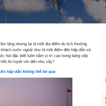
ầm lặng nhưng lại là một địa điểm du lịch thường
a khách nước ngoài như là một điểm đến hấp dẫn và
ức hút đặc biệt luôn nằm vị trí cao trong bảng xếp
ch Hội An tuyệt vời đến như vậy?
i An hấp dẫn không thể bỏ qua