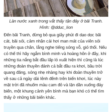
Làn nước xanh trong vắt thấy tận đáy ở bãi Tranh.
Hình: @
dduc_lion
Đến bãi Tranh, đừng bỏ qua giây phút đi dạo dọc bãi
cát, bãi sỏi, cảm nhận cái hơi man mát của viên sỏi
truyền qua chân, lắng nghe tiếng sóng vỗ, gió thổi. Nếu
có thể thì hãy ngắm bình minh và hoàng hôn ở đây, khi
những tia nắng bắt đầu lấp ló xuất hiện thì cũng là lúc
những đoàn thuyền đánh cá bắt đầu ra khơi, bầu trời
quang đãng, sóng nhẹ nhàng hay khi đoàn thuyền trở
về sau cả ngày dài lênh đênh trên biển khơi, lúc này
mặt trời đã nhuốm màu cam đỏ và lặn dần xuống đáy
biển, một khung cảnh yên bình mà bạn khó có thể tìm
thấy ở những bãi biển khác.