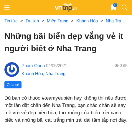
Skip
0
to
content
Tin tức
>
Du lịch
>
Miền Trung
>
Khánh Hòa
>
Nha Trang
Những bãi biển đẹp vắng vẻ ít
người biết ở Nha Trang
Phạm Oanh
04/05/2021
3.6K
Khánh Hòa
,
Nha Trang
Chia sẻ
Dù bạn có thuộc #teamyêubiển hay không thì nếu được
một lần đặt chân đến Nha Trang, bạn chắc chắn sẽ say
mê với vẻ đẹp hiền hòa, thơ mộng của biển trời xanh
biếc và những bãi cát trắng mịn trải dài tăm tắp nơi đây.