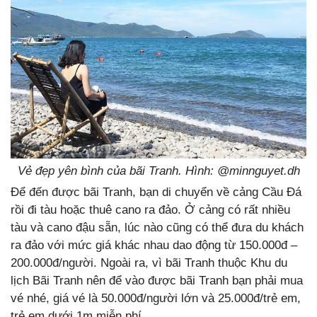
Vẻ đẹp yên bình của bãi Tranh. Hình: @
minnguyet.dh
Để đến được bãi Tranh, bạn di chuyển về cảng Cầu Đá
rồi đi tàu hoặc thuê cano ra đảo. Ở cảng có rất nhiều
tàu và cano đậu sẵn, lúc nào cũng có thể đưa du khách
ra đảo với mức giá khác nhau dao động từ 150.000đ –
200.000đ/người. Ngoài ra, vì bãi Tranh thuộc Khu du
lịch Bãi Tranh nên để vào được bãi Tranh bạn phải mua
vé nhé, giá vé là 50.000đ/người lớn và 25.000đ/trẻ em,
trẻ em dưới 1m miễn phí.