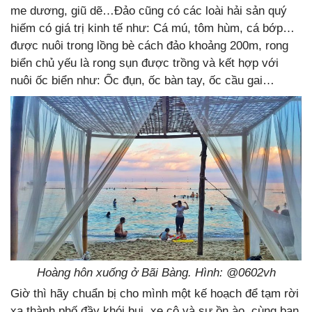
me dương, giũ dẽ…Đảo cũng có các loài hải sản quý
hiếm có giá trị kinh tế như: Cá mú, tôm hùm, cá bớp…
được nuôi trong lồng bè cách đảo khoảng 200m, rong
biển chủ yếu là rong sụn được trồng và kết hợp với
nuôi ốc biển như: Ốc đụn, ốc bàn tay, ốc cầu gai…
Hoàng hôn xuống ở Bãi Bàng. Hình: @0602vh
Giờ thì hãy chuẩn bị cho mình một kế hoạch để tạm rời
xa thành phố đầy khói bụi, xe cộ và sự ồn ào, cùng bạn