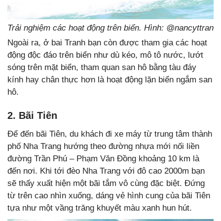
Trải nghiệm các hoạt động trên biển. Hình: @nancyttran
Ngoài ra, ở bai Tranh bạn còn được tham gia các hoạt
động độc đáo trên biển như dù kéo, mô tô nước, lướt
sóng trên mặt biển, tham quan san hô bằng tàu đáy
kính hay chân thực hơn là hoạt động lặn biển ngắm san
hô.
2. Bãi Tiên
Để đến bãi Tiên, du khách đi xe máy từ trung tâm thành
phố Nha Trang hướng theo đường nhựa mới nối liền
đường Trần Phú – Phạm Văn Đồng khoảng 10 km là
đến nơi. Khi tới đèo Nha Trang với đô cao 2000m bạn
sẽ thấy xuất hiện một bãi tắm vô cùng đặc biệt. Đứng
từ trên cao nhìn xuống, dáng vẻ hình cung của bãi Tiên
tựa như một vầng trăng khuyết màu xanh hun hút.