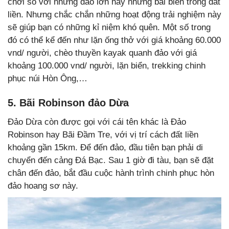
chơi so với những đảo lớn hay những bãi biển trong đất
liền. Nhưng chắc chắn những hoạt động trải nghiệm này
sẽ giúp bạn có những kỉ niệm khó quên. Một số trong
đó có thể kể đến như lặn ống thở với giá khoảng 60.000
vnd/ người, chèo thuyền kayak quanh đảo với giá
khoảng 100.000 vnd/ người, lặn biển, trekking chinh
phục núi Hòn Ông,…
5. Bãi Robinson đảo Dừa
Đảo Dừa còn được gọi với cái tên khác là Đảo
Robinson hay Bãi Đầm Tre, với vị trí cách đất liền
khoảng gần 15km. Để đến đảo, đầu tiên bạn phải di
chuyển đến cảng Đá Bạc. Sau 1 giờ đi tàu, bạn sẽ đặt
chân đến đảo, bắt đầu cuộc hành trình chinh phục hòn
đảo hoang sơ này.