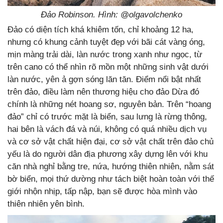
Đảo Robinson. Hình: @olgavolchenko
Đảo có diện tích khá khiêm tốn, chỉ khoảng 12 ha,
nhưng có khung cảnh tuyệt đẹp với bãi cát vàng óng,
mịn màng trải dài, làn nước trong xanh như ngọc, từ
trên cano có thể nhìn rõ mồn một những sinh vật dưới
làn nước, yên ả gợn sóng lăn tăn. Điểm nổi bật nhất
trên đảo, điều làm nên thương hiệu cho đảo Dừa đó
chính là những nét hoang sơ, nguyên bản. Trên “hoang
đảo” chỉ có trước mặt là biển, sau lưng là rừng thông,
hai bên là vách đá và núi, không có quá nhiều dịch vụ
và cơ sở vật chất hiện đại, cơ sở vật chất trên đảo chủ
yếu là do người dân địa phương xây dựng lên với khu
căn nhà nghỉ bằng tre, nứa, hướng thiên nhiên, nằm sát
bờ biển, mọi thứ dường như tách biệt hoàn toàn với thế
giới nhộn nhịp, tấp nập, bạn sẽ được hòa mình vào
thiên nhiên yên bình.