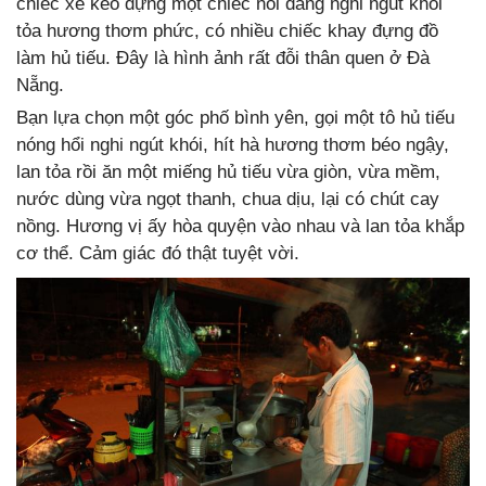
chiếc xe kéo đựng một chiếc nồi đang nghi ngút khói
tỏa hương thơm phức, có nhiều chiếc khay đựng đồ
làm hủ tiếu. Đây là hình ảnh rất đỗi thân quen ở Đà
Nẵng.
Bạn lựa chọn một góc phố bình yên, gọi một tô hủ tiếu
nóng hổi nghi ngút khói, hít hà hương thơm béo ngậy,
lan tỏa rồi ăn một miếng hủ tiếu vừa giòn, vừa mềm,
nước dùng vừa ngọt thanh, chua dịu, lại có chút cay
nồng. Hương vị ấy hòa quyện vào nhau và lan tỏa khắp
cơ thể. Cảm giác đó thật tuyệt vời.