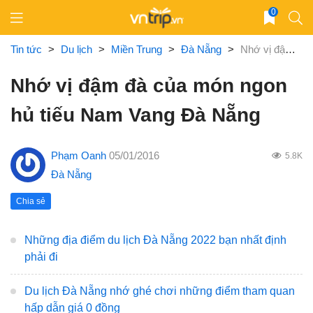
Skip
0
to
content
Tin tức
>
Du lịch
>
Miền Trung
>
Đà Nẵng
>
Nhớ vị đậm đà của món ngon hủ tiếu Nam Vang Đà Nẵng
Nhớ vị đậm đà của món ngon
hủ tiếu Nam Vang Đà Nẵng
Phạm Oanh
05/01/2016
5.8K
Đà Nẵng
Chia sẻ
Những địa điểm du lịch Đà Nẵng 2022 bạn nhất định
phải đi
Du lịch Đà Nẵng nhớ ghé chơi những điểm tham quan
hấp dẫn giá 0 đồng