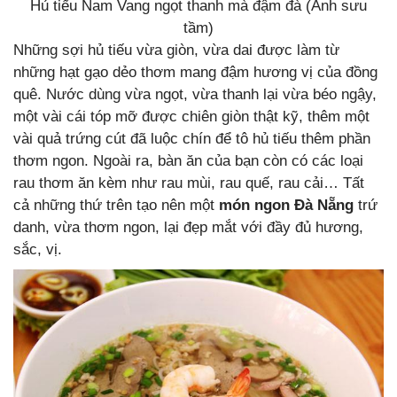
Hủ tiếu Nam Vang ngọt thanh mà đậm đà (Ảnh sưu
tầm)
Những sợi hủ tiếu vừa giòn, vừa dai được làm từ
những hạt gạo dẻo thơm mang đậm hương vị của đồng
quê. Nước dùng vừa ngọt, vừa thanh lại vừa béo ngậy,
một vài cái tóp mỡ được chiên giòn thật kỹ, thêm một
vài quả trứng cút đã luộc chín để tô hủ tiếu thêm phần
thơm ngon. Ngoài ra, bàn ăn của bạn còn có các loại
rau thơm ăn kèm như rau mùi, rau quế, rau cải… Tất
cả những thứ trên tạo nên một
món ngon Đà Nẵng
trứ
danh, vừa thơm ngon, lại đẹp mắt với đầy đủ hương,
sắc, vị.