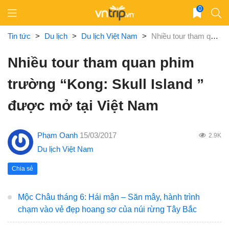
Skip
0
to
content
Tin tức
>
Du lịch
>
Du lịch Việt Nam
>
Nhiều tour tham quan phim trường “Kong: Skull Island ” được mở tại Việt Nam
Nhiều tour tham quan phim
trường “Kong: Skull Island ”
được mở tại Việt Nam
Phạm Oanh
15/03/2017
2.9K
Du lịch Việt Nam
Chia sẻ
Mộc Châu tháng 6: Hái mận – Săn mây, hành trình
chạm vào vẻ đẹp hoang sơ của núi rừng Tây Bắc