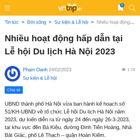
Skip
0
to
content
Tin tức
>
Đời sống
>
Sự kiện & Lễ hội
>
Nhiều hoạt động hấp dẫn tại Lễ hội Du lịch Hà Nội 2023
Nhiều hoạt động hấp dẫn tại
Lễ hội Du lịch Hà Nội 2023
Phạm Oanh
24/02/2023
1.7K
Sự kiện & Lễ hội
Chia sẻ
UBND thành phố Hà Nội vừa ban hành kế hoạch số
51/KH-UBND về tổ chức Lễ hội Du lịch Hà Nội năm
2023, dự kiến diễn ra từ ngày 24 đến ngày 26-3-2023,
tại khu vực đền Bà Kiệu, đường Đinh Tiên Hoàng, Nhà
Bát Giác, phố Lê Thạch – quận Hoàn Kiếm.