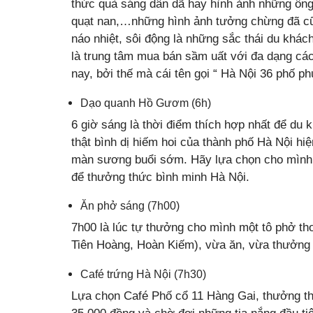
thức quà sáng dân dã hay hình ảnh những ông
quạt nan,…những hình ảnh tưởng chừng đã cũ
náo nhiệt, sôi động là những sắc thái du khác
là trung tâm mua bán sầm uất với đa dạng cá
nay, bởi thế mà cái tên gọi “ Hà Nội 36 phố ph
Dạo quanh Hồ Gươm (6h)
6 giờ sáng là thời điểm thích hợp nhất để d
thật bình dị hiếm hoi của thành phố Hà Nội hi
màn sương buổi sớm. Hãy lựa chọn cho mình 
để thưởng thức bình minh Hà Nội.
Ăn phở sáng (7h00)
7h00 là lúc tự thưởng cho mình một tô phở th
Tiên Hoàng, Hoàn Kiếm), vừa ăn, vừa thưởng
Café trứng Hà Nội (7h30)
Lựa chọn Café Phố cổ 11 Hàng Gai, thưởng th