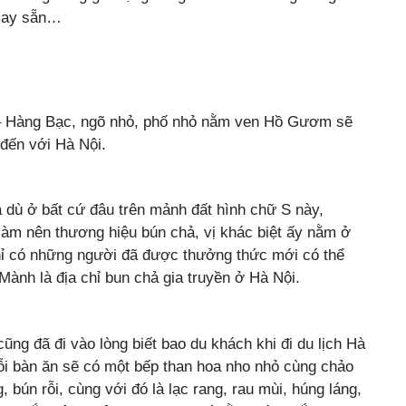
 may sẵn…
 – Hàng Bạc, ngõ nhỏ, phố nhỏ nằm ven Hồ Gươm sẽ
 đến với Hà Nội.
 dù ở bất cứ đâu trên mảnh đất hình chữ S này,
làm nên thương hiệu bún chả, vị khác biệt ấy nằm ở
hỉ có những người đã được thưởng thức mới có thể
nh là địa chỉ bun chả gia truyền ở Hà Nội.
ng đã đi vào lòng biết bao du khách khi đi du lịch Hà
ỗi bàn ăn sẽ có một bếp than hoa nho nhỏ cùng chảo
 bún rỗi, cùng với đó là lạc rang, rau mùi, húng láng,