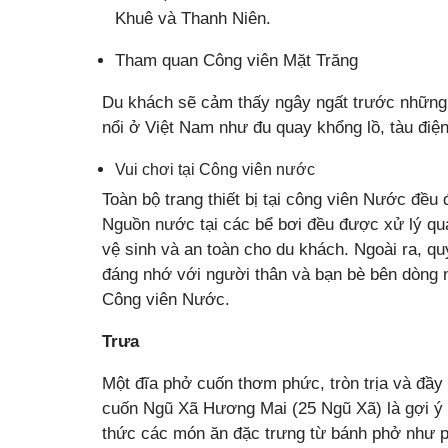
Khuê và Thanh Niên.
Tham quan Công viên Mặt Trăng
Du khách sẽ cảm thấy ngây ngất trước những t
nổi ở Việt Nam như đu quay khổng lồ, tàu đi
Vui chơi tại Công viên nước
Toàn bộ trang thiết bị tại công viên Nước đề
Nguồn nước tại các bể bơi đều được xử lý qua
vệ sinh và an toàn cho du khách. Ngoài ra, q
đáng nhớ với người thân và bạn bè bên dòng n
Công viên Nước.
Trưa
Một đĩa phở cuốn thơm phức, tròn trịa và đầy
cuốn Ngũ Xã Hương Mai (25 Ngũ Xã) là gợi ý 
thức các món ăn đặc trưng từ bánh phở như p