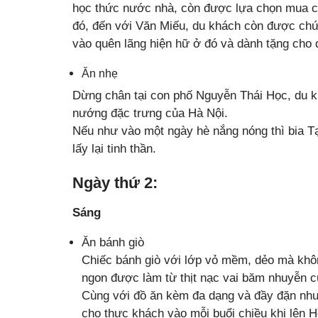
học thức nước nhà, còn được lựa chọn mua c
đó, đến với Văn Miếu, du khách còn được chứ
vào quên lãng hiện hữ ở đó và dành tặng cho
Ăn nhẹ
Dừng chân tại con phố Nguyễn Thái Học, du 
nướng đặc trưng của Hà Nội.
Nếu như vào một ngày hè nắng nóng thì bia Tạ
lấy lại tinh thần.
Ngày thứ 2:
Sáng
Ăn bánh giò
Chiếc bánh giò với lớp vỏ mềm, dẻo mà khô
ngon được làm từ thịt nạc vai băm nhuyễn cù
Cùng với đồ ăn kèm đa dạng và đầy đặn như c
cho thực khách vào mỗi buổi chiều khi lên 