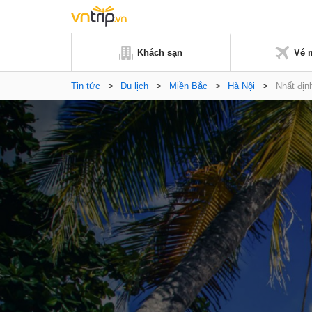
Khách sạn
Vé 
Tin tức
>
Du lịch
>
Miền Bắc
>
Hà Nội
>
Nhất địn