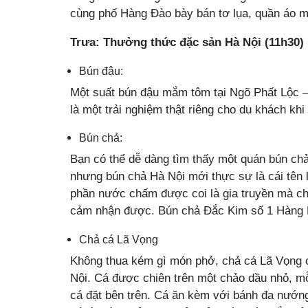
cùng phố Hàng Đào bày bán tơ lụa, quần áo
Trưa: Thưởng thức đặc sản Hà Nội (11h30)
Bún đậu:
Một suất bún đậu mắm tôm tại Ngõ Phất Lộc
là một trải nghiệm thật riêng cho du khách khi
Bún chả:
Bạn có thể dễ dàng tìm thấy một quán bún chả
nhưng bún chả Hà Nội mới thực sự là cái tên 
phần nước chấm được coi là gia truyền mà c
cảm nhận được. Bún chả Đắc Kim số 1 Hàng Mà
Chả cá Lã Vọng
Không thua kém gì món phở, chả cá Lã Vọng cũ
Nội. Cá được chiên trên một chảo dầu nhỏ, m
cá đặt bên trên. Cá ăn kèm với bánh đa nướng,