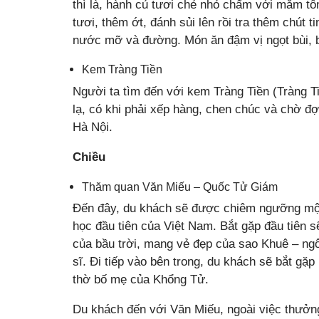
thì là, hành củ tươi chẻ nhỏ chấm với mắm 
tươi, thêm ớt, đánh sủi lên rồi tra thêm chút t
nước mỡ và đường. Món ăn đậm vị ngọt bùi, 
Kem Tràng Tiền
Người ta tìm đến với kem Tràng Tiền (Tràng 
lạ, có khi phải xếp hàng, chen chúc và chờ đ
Hà Nội.
Chiều
Thăm quan Văn Miếu – Quốc Tử Giám
Đến đây, du khách sẽ được chiêm ngưỡng một c
học đầu tiên của Việt Nam. Bắt gặp đầu tiên 
của bầu trời, mang vẻ đẹp của sao Khuê – ngô
sĩ. Đi tiếp vào bên trong, du khách sẽ bắt g
thờ bố mẹ của Khổng Tử.
Du khách đến với Văn Miếu, ngoài việc thưởng