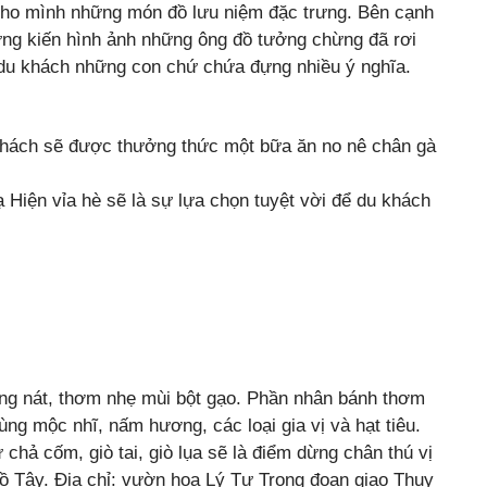
ho mình những món đồ lưu niệm đặc trưng. Bên cạnh
ng kiến hình ảnh những ông đồ tưởng chừng đã rơi
 du khách những con chứ chứa đựng nhiều ý nghĩa.
khách sẽ được thưởng thức một bữa ăn no nê chân gà
 Hiện vỉa hè sẽ là sự lựa chọn tuyệt vời để du khách
ng nát, thơm nhẹ mùi bột gạo. Phần nhân bánh thơm
ng mộc nhĩ, nấm hương, các loại gia vị và hạt tiêu.
hả cốm, giò tai, giò lụa sẽ là điểm dừng chân thú vị
Hồ Tây. Địa chỉ: vườn hoa Lý Tự Trọng đoạn giao Thụy