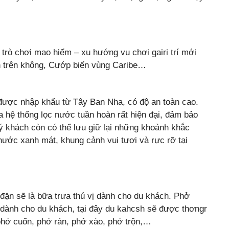
rò chơi mạo hiểm – xu hướng vu chơi gairi trí mới
ện trên không, Cướp biển vùng Caribe…
u được nhập khẩu từ Tây Ban Nha, có độ an toàn cao.
 hệ thống lọc nước tuần hoàn rất hiện đại, đảm bảo
uý khách còn có thể lưu giữ lại những khoảnh khắc
ước xanh mát, khung cảnh vui tươi và rực rỡ tại
 đặn sẽ là bữa trưa thú vị dành cho du khách. Phở
dành cho du khách, tại đây du kahcsh sẽ được thơngr
hở cuốn, phở rán, phở xào, phở trộn,…