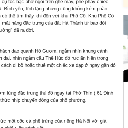
 cụ tóc bạc phơ ngồi trên ghế mây, phe phẩy chiếc
. Bình yên, tĩnh lặng nhưng cũng không kém phần
h có thể tìm thấy khi đến với khu Phố Cổ. Khu Phố Cổ
c mặt hàng đặc trưng của đất Hà Thành từ bao đời
ường” đã ra đời.
u khách dạo quanh Hồ Gươm, ngắm nhìn khung cảnh
ện đại, nhìn ngắm cầu Thê Húc đỏ rực ẩn hiện trong
cách đi bộ hoặc thuê một chiếc xe đạp ở ngay gần đó
ơm lừng đặc trưng thủ đô ngay tại Phở Thìn ( 61 Đinh
 thức nhịp chuyển động của phố phường.
ức một cốc cà phê trứng của riêng Hà Nội với giá