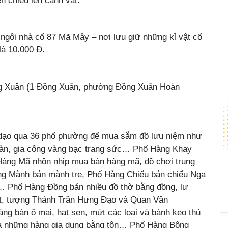
n chiếu lên cảnh vật.
 ngôi nhà cổ 87 Mã Mây – nơi lưu giữ những kỉ vật cổ
là 10.000 Đ.
ng Xuân (1 Đồng Xuân, phường Đồng Xuân Hoàn
h dạo qua 36 phố phường để mua sắm đồ lưu niệm như
oàn, gia công vàng bạc trang sức… Phố Hàng Khay
ng Mã nhộn nhịp mua bán hàng mã, đồ chơi trung
g Mành bán mành tre, Phố Hàng Chiếu bán chiếu Nga
c… Phố Hàng Đồng bán nhiều đồ thờ bằng đồng, lư
ật, tượng Thánh Trần Hưng Đạo và Quan Vân
 bán ô mai, hạt sen, mứt các loại và bánh kẹo thủ
ra những hàng gia dụng bằng tôn… Phố Hàng Bông