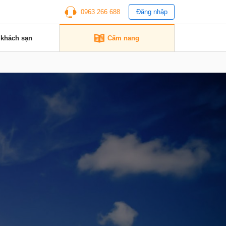
0963 266 688
Đăng nhập
 khách sạn
Cẩm nang