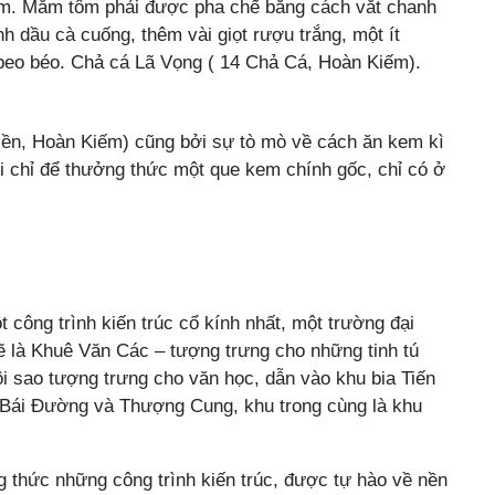
tôm. Mắm tôm phải được pha chế bằng cách vắt chanh
inh dầu cà cuống, thêm vài giọt rượu trắng, một ít
beo béo. Chả cá Lã Vọng ( 14 Chả Cá, Hoàn Kiếm).
Tiền, Hoàn Kiếm) cũng bởi sự tò mò về cách ăn kem kì
ợi chỉ để thưởng thức một que kem chính gốc, chỉ có ở
ông trình kiến trúc cổ kính nhất, một trường đại
sẽ là Khuê Văn Các – tượng trưng cho những tinh tú
i sao tượng trưng cho văn học, dẫn vào khu bia Tiến
ặp Bái Đường và Thượng Cung, khu trong cùng là khu
 thức những công trình kiến trúc, được tự hào về nền