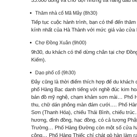
35.000 đồng và chờ đợi những tia nắng đầu tiê
Thăm nhà cổ Mã Mây (8h30)
Tiếp tục cuộc hành trình, bạn có thể đến thăm
kính nhất của Hà Thành với mức giá vào cửa 
Chợ Đồng Xuân (9h00)
9h30, du khách có thể dừng chân tại chợ Đồ
Kiếm).
Dạo phố cổ (9h30)
Đây cũng là thời điểm thích hợp để du khác
phố Hàng Bạc danh tiếng với nghề đúc kim h
bán đồ mỹ nghệ, chạm khảm sơn mài… Phố Hà
thu, chữ dán phông màn đám cưới…. Phố Hàn
Sơn (Thanh Hóa), chiếu Thái Bình, chiếu trú
hương, đỉnh đồng, hạc đồng, có cả tượng Ph
Trường… Phố Hàng Đường còn một số cửa hàng
công… Phố Hàng Thiếc chí chát gò hàn làm 