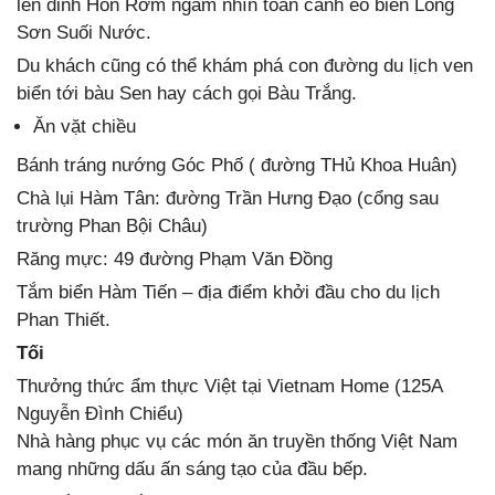
lên dỉnh Hòn Rơm ngắm nhìn toàn cảnh eo biển Long
Sơn Suối Nước.
Du khách cũng có thể khám phá con đường du lịch ven
biển tới bàu Sen hay cách gọi Bàu Trắng.
Ăn vặt chiều
Bánh tráng nướng Góc Phố ( đường THủ Khoa Huân)
Chà lụi Hàm Tân: đường Trần Hưng Đạo (cổng sau
trường Phan Bội Châu)
Răng mực: 49 đường Phạm Văn Đồng
Tắm biển Hàm Tiến – địa điểm khởi đầu cho du lịch
Phan Thiết.
Tối
Thưởng thức ẩm thực Việt tại Vietnam Home (125A
Nguyễn Đình Chiểu)
Nhà hàng phục vụ các món ăn truyền thống Việt Nam
mang những dấu ấn sáng tạo của đầu bếp.