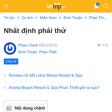
Skip
0
to
content
Tin tức
>
Du lịch
>
Miền Nam
>
Bình Thuận
>
Phan Thiết
>
Nhất định phải thử
Phạm Oanh
09/12/2015
4.5K
Bình Thuận
,
Phan Thiết
Chia sẻ
Review chi tiết Lotus Muine Resort & Spa
Aroma Beach Resort & Spa Phan Thiết giờ ra sao?
Nội dung chính