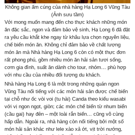
Không gian ấm cúng của nhà hàng Hạ Long 6 Vũng Tàu
(Ảnh sưu tầm)
Với mong muốn mang đến cho thực khách những món
ăn đặc sắc, ngon và đảm bảo vệ sinh, Hạ Long 6 đã đặt
ra yêu cầu khắt khe ngay từ khâu lựa chọn nguyên liệu,
chế biến món ăn. Không chỉ đảm bảo về chất lượng
món ăn mà Nhà hàng Hạ Long 6 còn có một thực đơn
rất phong phú, gồm nhiều món ăn hải sản tươi sống,
cơm gia đình, suất ăn dành cho tour, nhóm… phù hợp
với nhu cầu của nhiều đối tượng du khách.
Nhà hàng Hạ Long 6 là một trong những quán ngon
Vũng Tàu nổi tiếng với các món hải sản được chế biến
tại chỗ như ốc vòi voi (tu hài) Canda theo kiểu wasabi
với vị ngon ngọt, giòn; các món chế biến từ nhum biển
(cầu gai) hay đẻn – một loài rắn biển… cũng vô cùng
hấp dẫn. Ngoài ra, nhà hàng còn nổi tiếng bởi một số
món hải sản khác như lele xào xả ớt, vịt trời nướng,