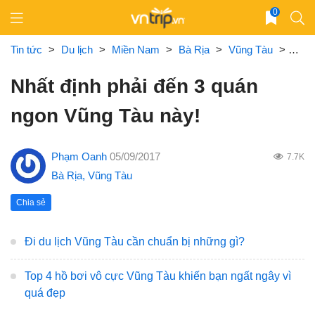
Skip
0
to
content
Tin tức
>
Du lịch
>
Miền Nam
>
Bà Rịa
>
Vũng Tàu
>
Nhất
Nhất định phải đến 3 quán
ngon Vũng Tàu này!
Phạm Oanh
05/09/2017
7.7K
Bà Rịa
,
Vũng Tàu
Chia sẻ
Đi du lịch Vũng Tàu cần chuẩn bị những gì?
Top 4 hồ bơi vô cực Vũng Tàu khiến bạn ngất ngây vì
quá đẹp