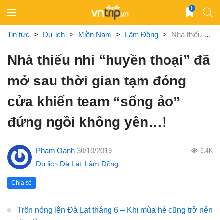
Skip
0
to
content
Tin tức
>
Du lịch
>
Miền Nam
>
Lâm Đồng
>
Nhà thiếu nhi “huyền thoại” đã mở sau thời gian tạm đóng cửa khiến team “sống ảo” đứng ngồi không yên…!
Nhà thiếu nhi “huyền thoại” đã
mở sau thời gian tạm đóng
cửa khiến team “sống ảo”
đứng ngồi không yên…!
Phạm Oanh
30/10/2019
6.4K
Du lịch Đà Lạt
,
Lâm Đồng
Chia sẻ
Trốn nóng lên Đà Lạt tháng 6 – Khi mùa hè cũng trở nên