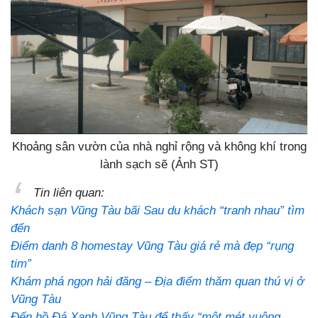
Khoảng sân vườn của nhà nghỉ rộng và không khí trong
lành sạch sẽ (Ảnh ST)
Tin liên quan:
Khách sạn Vũng Tàu bãi Sau du khách “tranh nhau” tìm
đến
Điểm danh 8 homestay Vũng Tàu giá rẻ mà đẹp “rụng
tim”
Khám phá ngọn hải đăng – Địa điểm thăm quan thú vị ở
Vũng Tàu
Đến hồ Đá Xanh Vũng Tàu để thấy “một mét vuông