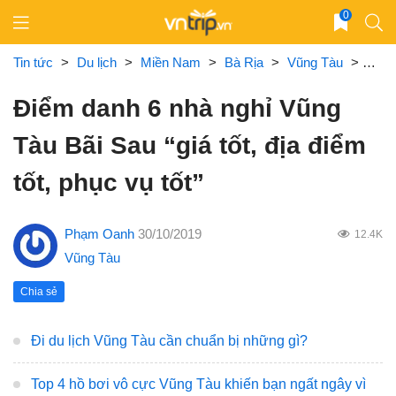
Skip
0
to
content
Tin tức
>
Du lịch
>
Miền Nam
>
Bà Rịa
>
Vũng Tàu
>
Điểm 
Điểm danh 6 nhà nghỉ Vũng
Tàu Bãi Sau “giá tốt, địa điểm
tốt, phục vụ tốt”
Phạm Oanh
30/10/2019
12.4K
Vũng Tàu
Chia sẻ
Đi du lịch Vũng Tàu cần chuẩn bị những gì?
Top 4 hồ bơi vô cực Vũng Tàu khiến bạn ngất ngây vì