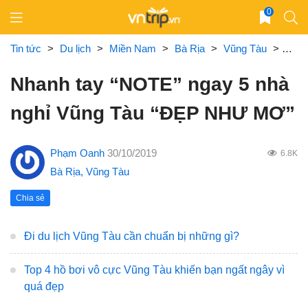
Skip
0
to
content
Tin tức
>
Du lịch
>
Miền Nam
>
Bà Rịa
>
Vũng Tàu
>
Nhan
Nhanh tay “NOTE” ngay 5 nhà
nghỉ Vũng Tàu “ĐẸP NHƯ MƠ”
Phạm Oanh
30/10/2019
6.8K
Bà Rịa
,
Vũng Tàu
Chia sẻ
Đi du lịch Vũng Tàu cần chuẩn bị những gì?
Top 4 hồ bơi vô cực Vũng Tàu khiến bạn ngất ngây vì
quá đẹp