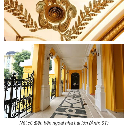
Nét cổ điển bên ngoài nhà hát lớn (Ảnh: ST)