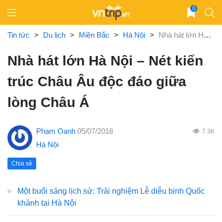
Skip
0
to
content
Tin tức
>
Du lịch
>
Miền Bắc
>
Hà Nội
>
Nhà hát lớn Hà Nội – Nét kiến trúc Châu Âu độc đáo giữa lòng Châu Á
Nhà hát lớn Hà Nội – Nét kiến
trúc Châu Âu độc đáo giữa
lòng Châu Á
Phạm Oanh
05/07/2018
7.3K
Hà Nội
Chia sẻ
Một buổi sáng lịch sử: Trải nghiệm Lễ diễu binh Quốc
khánh tại Hà Nội