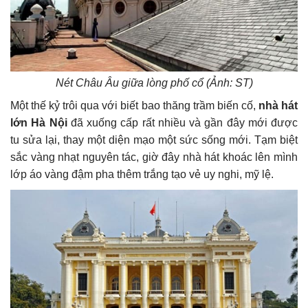
Nét Châu Âu giữa lòng phố cổ (Ảnh: ST)
Một thế kỷ trôi qua với biết bao thăng trầm biến cố,
nhà hát
lớn Hà Nội
đã xuống cấp rất nhiều và gần đây mới được
tu sửa lại, thay một diện mạo một sức sống mới. Tạm biệt
sắc vàng nhạt nguyên tác, giờ đây nhà hát khoác lên mình
lớp áo vàng đậm pha thêm trắng tạo vẻ uy nghi, mỹ lệ.