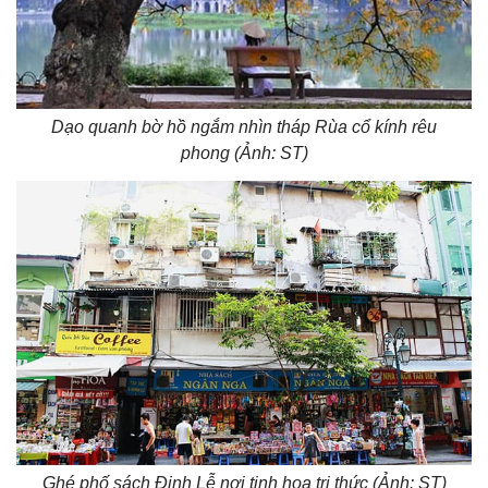
Dạo quanh bờ hồ ngắm nhìn tháp Rùa cổ kính rêu
phong (Ảnh: ST)
Ghé phố sách Đinh Lễ nơi tinh hoa tri thức (Ảnh: ST)