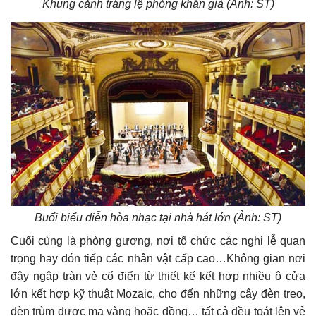
Khung cảnh tráng lệ phòng khán giả (Ảnh: ST)
Buổi biểu diễn hòa nhạc tại nhà hát lớn (Ảnh: ST)
Cuối cùng là phòng gương, nơi tổ chức các nghi lễ quan
trọng hay đón tiếp các nhân vật cấp cao…Không gian nơi
đây ngập tràn vẻ cổ điển từ thiết kế kết hợp nhiều ô cửa
lớn kết hợp kỹ thuật Mozaic, cho đến những cây đèn treo,
đèn trùm được mạ vàng hoặc đồng… tất cả đều toát lên vẻ