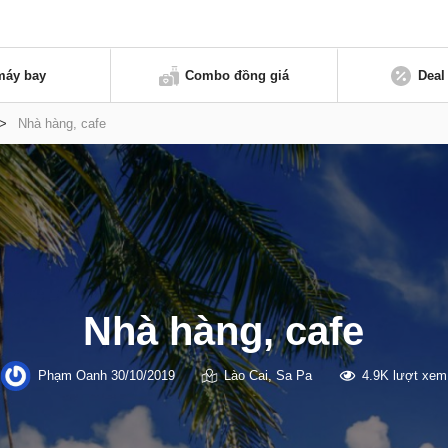
máy bay
Combo đồng giá
Deal
>
Nhà hàng, cafe
Nhà hàng, cafe
Phạm Oanh
30/10/2019
Lào Cai
,
Sa Pa
4.9K lượt xem