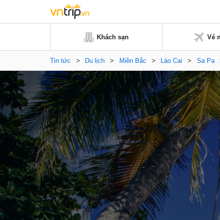
Khách sạn
Vé 
Tin tức
>
Du lịch
>
Miền Bắc
>
Lào Cai
>
Sa Pa