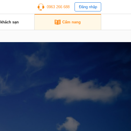
0963 266 688
Đăng nhập
 khách sạn
Cẩm nang