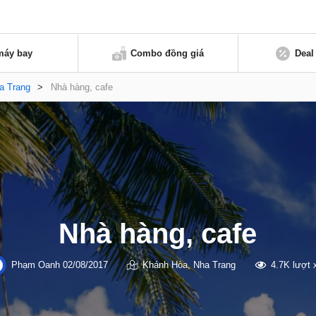
máy bay
Combo đồng giá
Deal
a Trang
>
Nhà hàng, cafe
Nhà hàng, cafe
Phạm Oanh
02/08/2017
Khánh Hòa
,
Nha Trang
4.7K lượt