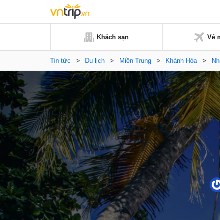
Khách sạn
Vé 
Tin tức
>
Du lịch
>
Miền Trung
>
Khánh Hòa
>
Nh