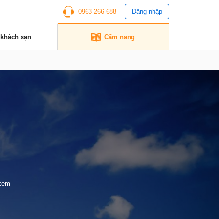
0963 266 688
Đăng nhập
 khách sạn
Cẩm nang
 xem